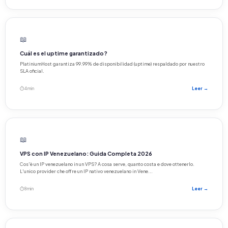
📖
Cuál es el uptime garantizado?
PlatiniumHost garantiza 99.99% de disponibilidad (uptime) respaldado por nuestro
SLA oficial.
⏱ 4 min
Leer →
📖
VPS con IP Venezuelano: Guida Completa 2026
Cos'è un IP venezuelano in un VPS? A cosa serve, quanto costa e dove ottenerlo.
L'unico provider che offre un IP nativo venezuelano in Vene...
⏱ 8 min
Leer →