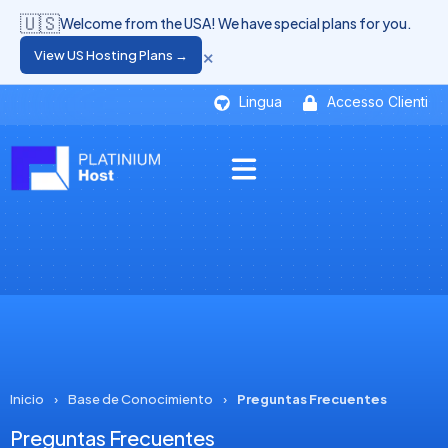
🇺🇸
Welcome from the USA! We have special plans for you.
×
View US Hosting Plans →
Lingua
Accesso Clienti
Inicio
›
Base de Conocimiento
›
Preguntas Frecuentes
Preguntas Frecuentes