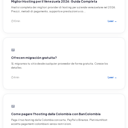
Miglior Hosting per il Venezuela 2026: Guida Completa
Analisi completa dei migliori provider di hosting per aziende venezuelane nel 2026.
Prezzi, metodi di pagamento, supporto e prestazioni a co...
⏱ 10 min
Leer →
📖
Ofrecen migración gratuita?
Sí, migramos tu sitio desde cualquier proveedor de forma gratuita. Conoce los
detalles.
⏱ 4 min
Leer →
📖
Come pagare l'hosting dalla Colombia con BanColombia
Paga il tuo hosting dalla Colombia con carta, PayPal o Binance. PlatiniumHost
accetta pagamenti colombiani senza restrizioni.