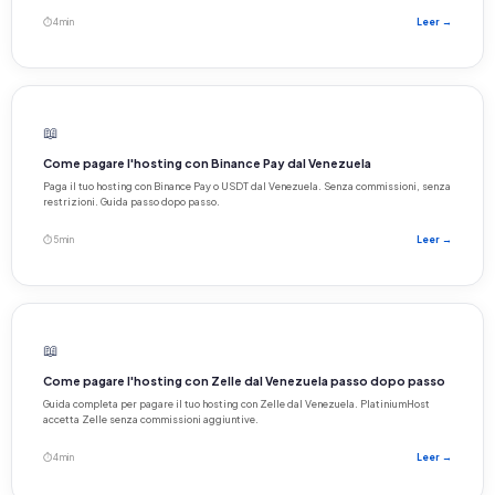
⏱ 4 min
Leer →
📖
Come pagare l'hosting con Binance Pay dal Venezuela
Paga il tuo hosting con Binance Pay o USDT dal Venezuela. Senza commissioni, senza
restrizioni. Guida passo dopo passo.
⏱ 5 min
Leer →
📖
Come pagare l'hosting con Zelle dal Venezuela passo dopo passo
Guida completa per pagare il tuo hosting con Zelle dal Venezuela. PlatiniumHost
accetta Zelle senza commissioni aggiuntive.
⏱ 4 min
Leer →