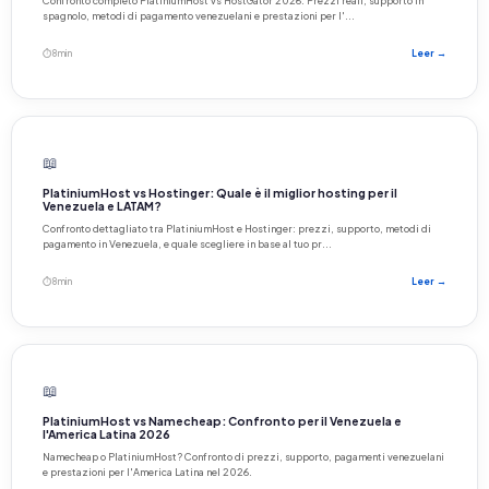
Confronto completo PlatiniumHost vs HostGator 2026. Prezzi reali, supporto in
spagnolo, metodi di pagamento venezuelani e prestazioni per l'...
⏱ 8 min
Leer →
📖
PlatiniumHost vs Hostinger: Quale è il miglior hosting per il
Venezuela e LATAM?
Confronto dettagliato tra PlatiniumHost e Hostinger: prezzi, supporto, metodi di
pagamento in Venezuela, e quale scegliere in base al tuo pr...
⏱ 8 min
Leer →
📖
PlatiniumHost vs Namecheap: Confronto per il Venezuela e
l'America Latina 2026
Namecheap o PlatiniumHost? Confronto di prezzi, supporto, pagamenti venezuelani
e prestazioni per l'America Latina nel 2026.