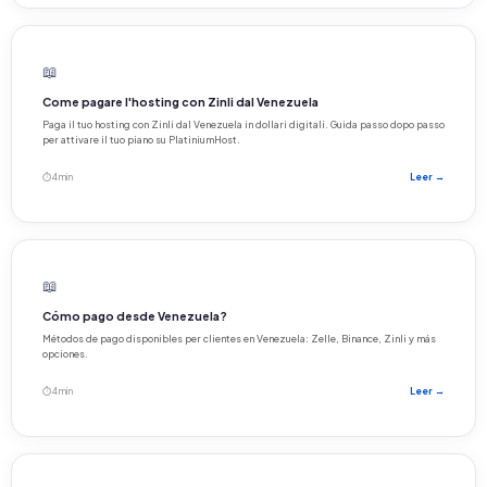
📖
Come pagare l'hosting con Zinli dal Venezuela
Paga il tuo hosting con Zinli dal Venezuela in dollari digitali. Guida passo dopo passo
per attivare il tuo piano su PlatiniumHost.
⏱ 4 min
Leer →
📖
Cómo pago desde Venezuela?
Métodos de pago disponibles per clientes en Venezuela: Zelle, Binance, Zinli y más
opciones.
⏱ 4 min
Leer →