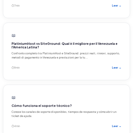
⏱ 7 min
Leer →
📖
PlatiniumHost vs SiteGround: Qual è il migliore per il Venezuela e
l'America Latina?
Confronto completo tra PlatiniumHost e SiteGround: prezzi reali, rinnovi, supporto,
metodi di pagamento in Venezuela e prestazioni per la tu...
⏱ 8 min
Leer →
📖
Cómo funciona el soporte técnico?
Conoce los canales de soporte disponibles, tiempos de respuesta y cómo abrir un
ticket de ayuda.
⏱ 4 min
Leer →