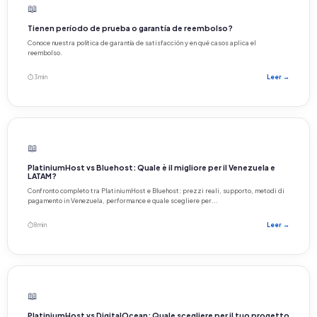
📖
Tienen período de prueba o garantía de reembolso?
Conoce nuestra política de garantía de satisfacción y en qué casos aplica el
reembolso.
⏱ 3 min
Leer →
📖
PlatiniumHost vs Bluehost: Quale è il migliore per il Venezuela e
LATAM?
Confronto completo tra PlatiniumHost e Bluehost: prezzi reali, supporto, metodi di
pagamento in Venezuela, performance e quale scegliere per...
⏱ 8 min
Leer →
📖
PlatiniumHost vs DigitalOcean: Quale scegliere per il tuo progetto