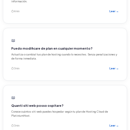
información.
⏱ 4 min
Leer →
📖
Puedo modificare de plan en cualquier momento?
Actualiza o cambial tuo plan de hosting cuando lo necesites. Senza penalizaciones y
de forma inmediata.
⏱ 3 min
Leer →
📖
Quanti siti web posso ospitare?
Conoce cuántos siti web puedes hospedar según tu plan de Hosting Cloud de
PlatiniumHost.
⏱ 3 min
Leer →