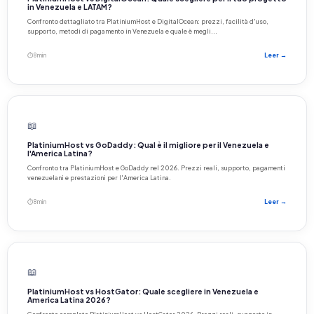
in Venezuela e LATAM?
Confronto dettagliato tra PlatiniumHost e DigitalOcean: prezzi, facilità d'uso,
supporto, metodi di pagamento in Venezuela e quale è megli...
⏱ 8 min
Leer →
📖
PlatiniumHost vs GoDaddy: Qual è il migliore per il Venezuela e
l'America Latina?
Confronto tra PlatiniumHost e GoDaddy nel 2026. Prezzi reali, supporto, pagamenti
venezuelani e prestazioni per l'America Latina.
⏱ 8 min
Leer →
📖
PlatiniumHost vs HostGator: Quale scegliere in Venezuela e
America Latina 2026?