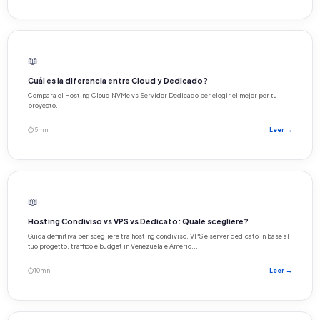
📖
Cuál es la diferencia entre Cloud y Dedicado?
Compara el Hosting Cloud NVMe vs Servidor Dedicado per elegir el mejor per tu
proyecto.
⏱ 5 min
Leer →
📖
Hosting Condiviso vs VPS vs Dedicato: Quale scegliere?
Guida definitiva per scegliere tra hosting condiviso, VPS e server dedicato in base al
tuo progetto, traffico e budget in Venezuela e Americ...
⏱ 10 min
Leer →