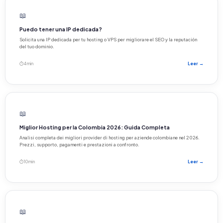
📖
Puedo tener una IP dedicada?
Solicita una IP dedicada per tu hosting o VPS per migliorare el SEO y la reputación
del tuo dominio.
⏱ 4 min
Leer →
📖
Miglior Hosting per la Colombia 2026: Guida Completa
Analisi completa dei migliori provider di hosting per aziende colombiane nel 2026.
Prezzi, supporto, pagamenti e prestazioni a confronto.
⏱ 10 min
Leer →
📖