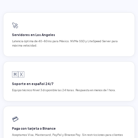
🚀
Servidores en Los Angeles
Latencia óptima de 40-80ms para México. NVMe SSD y LiteSpeed Server para
máxima velocidad.
🇲🇽
Soporte en español 24/7
Equipo técnico Nivel 3 disponible las 24 horas. Respuesta en menos de 1 hora.
💳
Paga con tarjeta o Binance
Aceptamos Visa, Mastercard, PayPal y Binance Pay. Sin restricciones para clientes