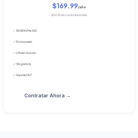
$169.99
/año
$224.89/año con dominio incluido
✅ 50 GB NVMe SSD
✅ 10 sitios web
✅ cPanel incluido
✅ SSL gratuito
✅ Soporte 24/7
Contratar Ahora →