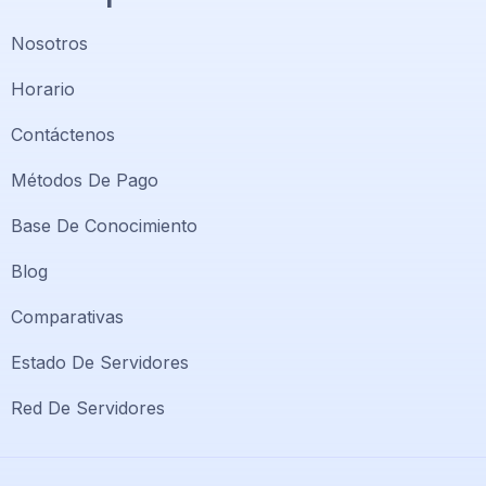
Nosotros
Horario
Contáctenos
Métodos De Pago
Base De Conocimiento
Blog
Comparativas
Soporte PlatiniumHost
🇻🇪
›
Estado De Servidores
En línea ahora
Red De Servidores
Support PlatiniumHost
🇺🇸
›
Online now