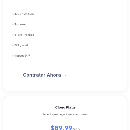
✅ 10 GB NVMe SSD
✅ 1 sitio web
✅ cPanel incluido
✅ SSL gratuito
✅ Soporte 24/7
Contratar Ahora →
Cloud Plata
Perfecto para negocios en crecimiento
$89.99
/año