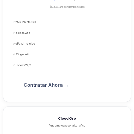
$135.89/año con dominio incluido
✅ 25 GB NVMe SSD
✅ 5 sitios web
✅ cPanel incluido
✅ SSL gratuito
✅ Soporte 24/7
Contratar Ahora →
Cloud Oro
Para empresas con alto tráfico