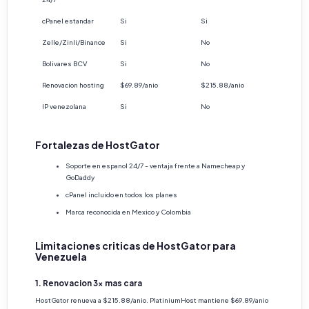
cPanel estandar
Si
Si
Zelle/Zinli/Binance
Si
No
Bolivares BCV
Si
No
Renovacion hosting
$69.89/anio
$215.88/anio
IP venezolana
Si
No
Fortalezas de HostGator
Soporte en espanol 24/7 - ventaja frente a Namecheap y
GoDaddy
cPanel incluido en todos los planes
Marca reconocida en Mexico y Colombia
Limitaciones criticas de HostGator para
Venezuela
1. Renovacion 3x mas cara
HostGator renueva a $215.88/anio. PlatiniumHost mantiene $69.89/anio