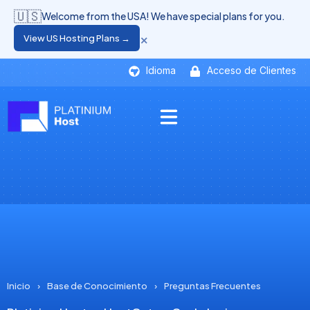
🇺🇸
Welcome from the USA! We have special plans for you.
×
View US Hosting Plans →
Idioma
Acceso de Clientes
Inicio
›
Base de Conocimiento
›
Preguntas Frecuentes