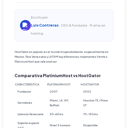
Escrito por
Luis Contreras
· CEO & Fundador · 19 años en
hosting
HostGator es popular en el mundo hispanohablante, especialmente en
Mexico. Para Venezuela y LATAM hay diferencias importantes frente a
PlatiniumHost que vale analizar.
Comparativa PlatiniumHost vs HostGator
CARACTERISTICA
PLATINIUMHOST
HOSTGATOR
Fundacion
2007
2002
Miami, LA, NY,
Houston TX / Provo
Servidores
Buffalo
UT
Latencia Venezuela
30-60ms
70-130ms
Soporte espanol
Nivel 3 humano
Disponible
24/7