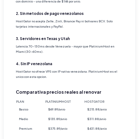
con dominio - una diferencia de $146 por anio.
2. Sin metodos de pago venezolanos
HostGator no acepta Zelle, Zinli, Binance Pay ni bolivares BCV. Solo
tarjetas internacionales y PayPal.
3. Servidores en Texas y Utah
Latencia 70-130ms desde Venezuela - mayor que PlatiniumHost en
Miami (30-60ms).
4. Sin IP venezolana
HostGator no ofrece VPS con IP nativa venezolana. PlatiniumHost es el
unico con esta opcion.
Comparativa precios reales al renovar
PLAN
PLATINIUMHOST
HOSTGATOR
Basico
$69.89/anio
$215.88/anio
Medio
$135.89/anio
$311.88/anio
Premium
$375.89/anio
$431.88/anio