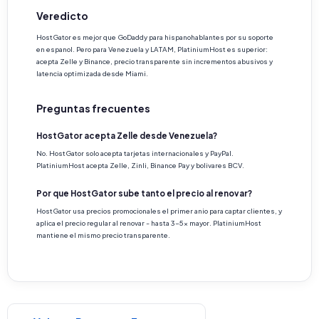
Veredicto
HostGator es mejor que GoDaddy para hispanohablantes por su soporte
en espanol. Pero para Venezuela y LATAM, PlatiniumHost es superior:
acepta Zelle y Binance, precio transparente sin incrementos abusivos y
latencia optimizada desde Miami.
Preguntas frecuentes
HostGator acepta Zelle desde Venezuela?
No. HostGator solo acepta tarjetas internacionales y PayPal.
PlatiniumHost acepta Zelle, Zinli, Binance Pay y bolivares BCV.
Por que HostGator sube tanto el precio al renovar?
HostGator usa precios promocionales el primer anio para captar clientes, y
aplica el precio regular al renovar - hasta 3-5x mayor. PlatiniumHost
mantiene el mismo precio transparente.