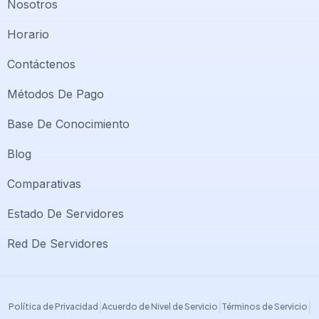
Nosotros
Horario
Contáctenos
Métodos De Pago
Base De Conocimiento
Blog
Comparativas
Soporte PlatiniumHost
🇻🇪
›
Estado De Servidores
En línea ahora
Red De Servidores
Support PlatiniumHost
🇺🇸
›
Online now
|
|
|
Política de Privacidad
Acuerdo de Nivel de Servicio
Términos de Servicio