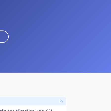
año
con cPanel incluido, SSL