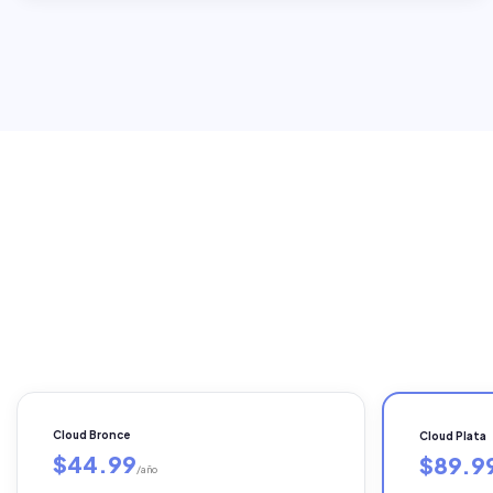
Cloud Bronce
Cloud Plata
$44.99
$89.9
/año