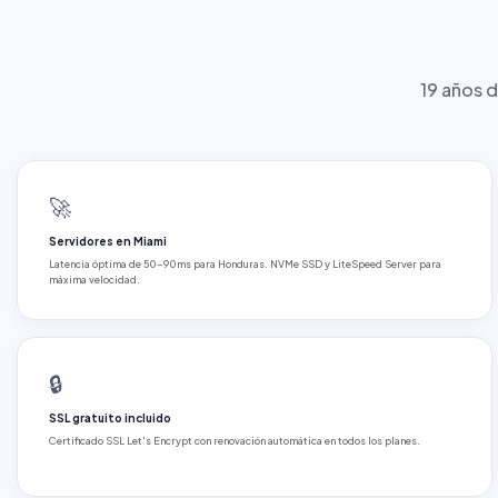
19 años d
🚀
Servidores en Miami
Latencia óptima de 50-90ms para Honduras. NVMe SSD y LiteSpeed Server para
máxima velocidad.
🔒
SSL gratuito incluido
Certificado SSL Let's Encrypt con renovación automática en todos los planes.