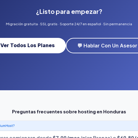
¿Listo para empezar?
Migración gratuita · SSL gratis · Soporte 24/7 en español · Sin permanencia
Ver Todos Los Planes
💬 Hablar Con Un Asesor
Preguntas frecuentes sobre hosting en Honduras
niumHost?
duras comienzan desde
$7.99/mes
(plan Bronze) o
$69.89/