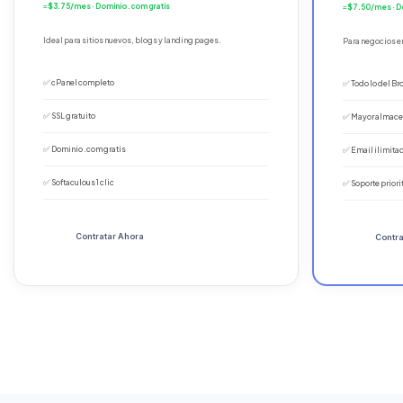
≈ $3.75/mes · Dominio .com gratis
≈ $7.50/mes · D
Ideal para sitios nuevos, blogs y landing pages.
Para negocios 
✅ cPanel completo
✅ Todo lo del Br
✅ SSL gratuito
✅ Mayor almac
✅ Dominio .com gratis
✅ Email ilimita
✅ Softaculous 1 clic
✅ Soporte priori
Contratar Ahora
Contra