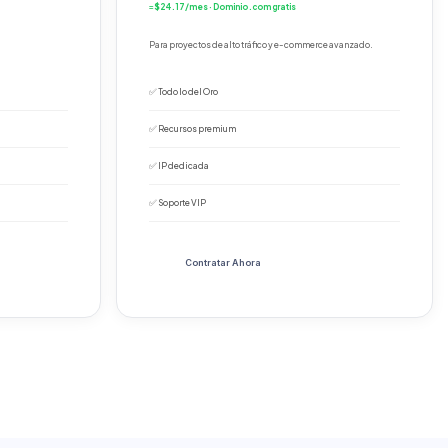
≈ $24.17/mes · Dominio .com gratis
Para proyectos de alto tráfico y e-commerce avanzado.
✅ Todo lo del Oro
✅ Recursos premium
✅ IP dedicada
✅ Soporte VIP
Contratar Ahora