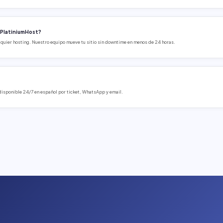
a PlatiniumHost?
lquier hosting. Nuestro equipo mueve tu sitio sin downtime en menos de 24 horas.
 disponible 24/7 en español por ticket, WhatsApp y email.