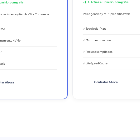
≈ $14.17/mes · Dominio .com gratis
ominio .com gratis
Para agencias y múltiples sitios web.
en crecimiento y tiendas WooCommerce.
✅ Todo lo del Plata
once
✅ Múltiples dominios
enamiento NVMe
✅ Recursos ampliados
do
✅ LiteSpeed Cache
tario
Contratar Ahora
tar Ahora