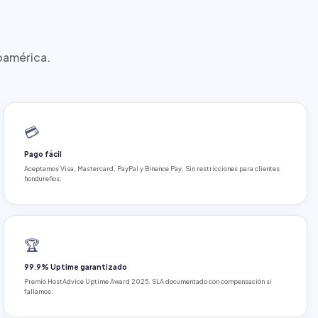
noamérica.
💳
Pago fácil
Aceptamos Visa, Mastercard, PayPal y Binance Pay. Sin restricciones para clientes
hondureños.
🏆
99.9% Uptime garantizado
Premio HostAdvice Uptime Award 2025. SLA documentado con compensación si
fallamos.