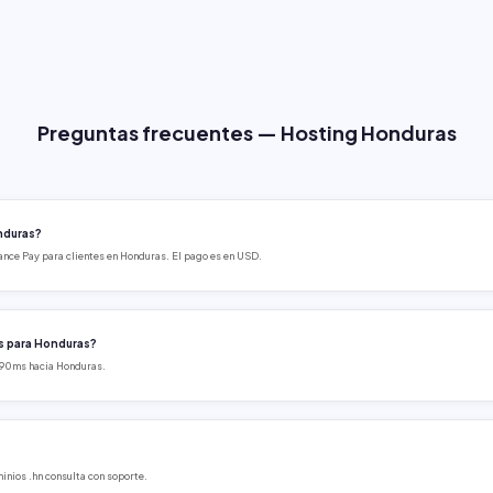
Preguntas frecuentes — Hosting Honduras
nduras?
nce Pay para clientes en Honduras. El pago es en USD.
s para Honduras?
-90ms hacia Honduras.
inios .hn consulta con soporte.