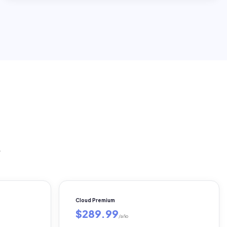
.
Cloud Premium
$289.99
/año