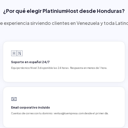
¿Por qué elegir PlatiniumHost desde Honduras?
e experiencia sirviendo clientes en Venezuela y toda Lati
🇭🇳
Soporte en español 24/7
Equipo técnico Nivel 3 disponible las 24 horas. Respuesta en menos de 1 hora.
📧
Email corporativo incluido
Cuentas de correo con tu dominio: ventas@tuempresa.com desde el primer día.