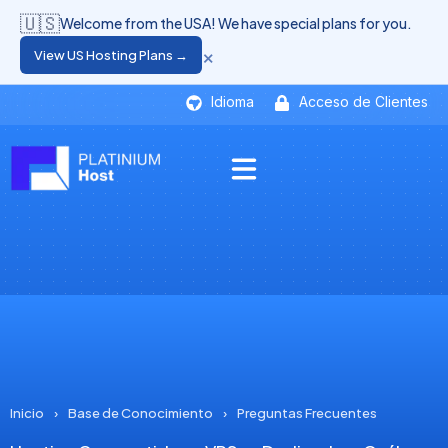
🇺🇸
Welcome from the USA! We have special plans for you.
×
View US Hosting Plans →
Idioma
Acceso de Clientes
Inicio
›
Base de Conocimiento
›
Preguntas Frecuentes