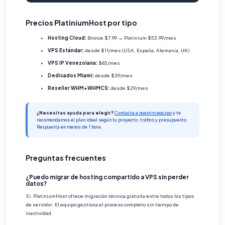
Precios PlatiniumHost por tipo
Hosting Cloud:
Bronce $7.99 → Platinium $53.99/mes
VPS Estándar:
desde $11/mes (USA, España, Alemania, UK)
VPS IP Venezolana:
$65/mes
Dedicados Miami:
desde $39/mes
Reseller WHM+WHMCS:
desde $29/mes
¿Necesitas ayuda para elegir?
Contacta a nuestro equipo
y te
recomendamos el plan ideal según tu proyecto, tráfico y presupuesto.
Respuesta en menos de 1 hora.
Preguntas frecuentes
¿Puedo migrar de hosting compartido a VPS sin perder
datos?
Sí. PlatiniumHost ofrece migración técnica gratuita entre todos los tipos
de servidor. El equipo gestiona el proceso completo sin tiempo de
inactividad.