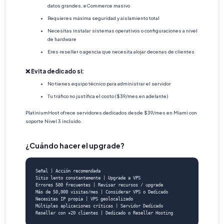
datos grandes, eCommerce masivo
Requieres máxima seguridad y aislamiento total
Necesitas instalar sistemas operativos o configuraciones a nivel
de hardware
Eres reseller o agencia que necesita alojar decenas de clientes
❌ Evita dedicado si:
No tienes equipo técnico para administrar el servidor
Tu tráfico no justifica el costo ($39/mes en adelante)
PlatiniumHost ofrece servidores dedicados desde $39/mes en Miami con
soporte Nivel 3 incluido.
¿Cuándo hacer el upgrade?
Señal | Acción recomendada

Sitio lento constantemente | Upgrade a VPS

Errores 500 frecuentes | Revisar recursos / upgrade

Más de 50,000 visitas/mes | Considerar VPS o Dedicado

Necesitas IP propia | VPS geolocalizado

Múltiples aplicaciones críticas | Servidor Dedicado

Reseller con +20 clientes | Dedicado o Reseller Hosting