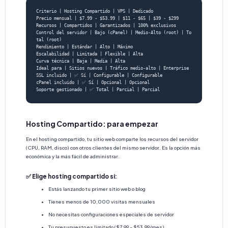
Criterio | Hosting Compartido | VPS | Dedicado

Precio mensual | $7.99 - $53.99 | $11 - $65 | $39 - $299

Recursos | Compartidos | Garantizados | 100% exclusivos

Control del servidor | Bajo (cPanel) | Medio-Alto (root) | To
tal (root)

Rendimiento | Estándar | Alto | Máximo

Escalabilidad | Limitada | Flexible | Alta

Curva técnica | Baja | Media | Alta

Ideal para | Sitios nuevos | Tráfico medio-alto | Enterprise

SSL incluido | ✅ Sí | Configurable | Configurable

cPanel incluido | ✅ Sí | Opcional | Opcional

Soporte gestionado | ✅ Total | Parcial | Parcial
Hosting Compartido: para empezar
En el hosting compartido, tu sitio web comparte los recursos del servidor
(CPU, RAM, disco) con otros clientes del mismo servidor. Es la opción más
económica y la más fácil de administrar.
✅ Elige hosting compartido si:
Estás lanzando tu primer sitio web o blog
Tienes menos de 10,000 visitas mensuales
No necesitas configuraciones especiales de servidor
Tu presupuesto es limitado ($7.99 - $53.99/mes)