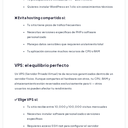
Quieres instalar WordPress en 1 clic sin conocimientos técnicos
❌ Evita hosting compartido si:
Tu sitio tiene picos de tráfico frecuentes
Necesitas versiones específicas de PHP o software
personalizado
Manejas datos sensibles que requieren aislamiento total
Tu aplicación consume muchos recursos de CPU o RAM
VPS: el equilibrio perfecto
Un VPS (Servidor Privado Virtual) te da recursos garantizados dentro de un
servidor físico. Aunque compartes el hardware con otros, tu CPU, RAM y
almacenamiento están reservados exclusivamente para ti — otros
usuarios no pueden afectar tu rendimiento.
✅ Elige VPS si:
Tu sitio recibe entre 10,000 y 100,000 visitas mensuales
Necesitas instalar software personalizado o versiones
específicas
Requieres acceso SSH root para configurar el servidor