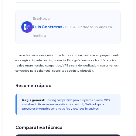
Escrito por
Luis Contreras
· CEO & Fundador · 19 años en
hosting
Una de las decisiones más importantes al crear o escalar un proyecto web
es elegir el tipo de hosting correcto. Esta guía te explica las diferencias
reales entre hosting compartido, VPS y servidor dedicado — con criterios
concretos para saber cuál necesitas según tu situación.
Resumen rápido
Regla general:
Hosting compartido para proyectos nuevos, VPS
cuando el tráfico crece o necesitas más control, Dedicado para
proyectos enterprise con alto tráfico y recursos intensivos.
Comparativa técnica