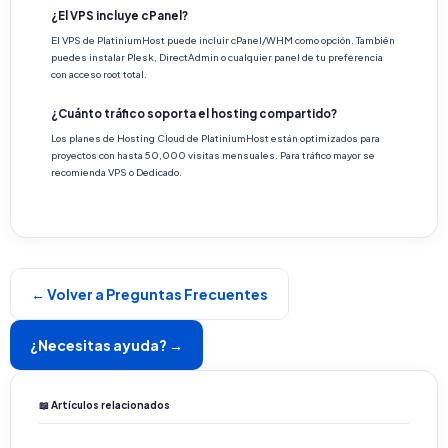
¿El VPS incluye cPanel?
El VPS de PlatiniumHost puede incluir cPanel/WHM como opción. También
puedes instalar Plesk, DirectAdmin o cualquier panel de tu preferencia
con acceso root total.
¿Cuánto tráfico soporta el hosting compartido?
Los planes de Hosting Cloud de PlatiniumHost están optimizados para
proyectos con hasta 50,000 visitas mensuales. Para tráfico mayor se
recomienda VPS o Dedicado.
← Volver a Preguntas Frecuentes
¿Necesitas ayuda? →
📖 Artículos relacionados