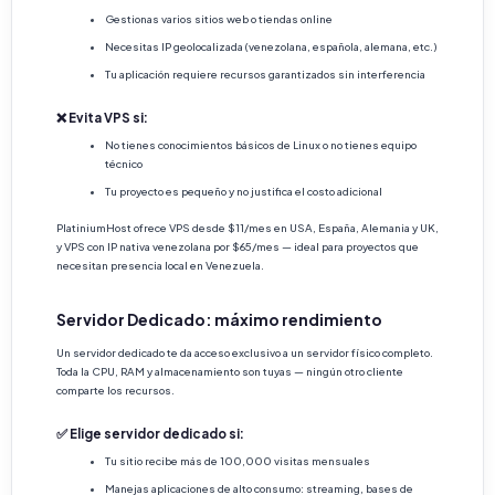
Gestionas varios sitios web o tiendas online
Necesitas IP geolocalizada (venezolana, española, alemana, etc.)
Tu aplicación requiere recursos garantizados sin interferencia
❌ Evita VPS si:
No tienes conocimientos básicos de Linux o no tienes equipo
técnico
Tu proyecto es pequeño y no justifica el costo adicional
PlatiniumHost ofrece VPS desde $11/mes en USA, España, Alemania y UK,
y VPS con IP nativa venezolana por $65/mes — ideal para proyectos que
necesitan presencia local en Venezuela.
Servidor Dedicado: máximo rendimiento
Un servidor dedicado te da acceso exclusivo a un servidor físico completo.
Toda la CPU, RAM y almacenamiento son tuyas — ningún otro cliente
comparte los recursos.
✅ Elige servidor dedicado si:
Tu sitio recibe más de 100,000 visitas mensuales
Manejas aplicaciones de alto consumo: streaming, bases de