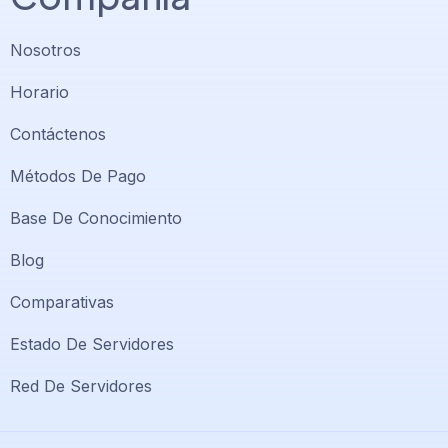
Nosotros
Horario
Contáctenos
Métodos De Pago
Base De Conocimiento
Blog
Comparativas
Soporte PlatiniumHost
🇻🇪
›
Estado De Servidores
En línea ahora
Red De Servidores
Support PlatiniumHost
🇺🇸
›
Online now