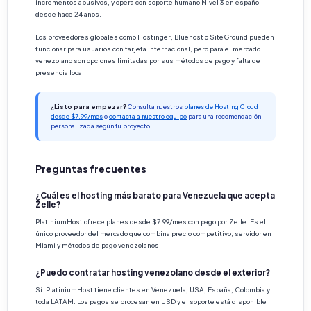
incrementos abusivos, y opera con soporte humano Nivel 3 en español
desde hace 24 años.
Los proveedores globales como Hostinger, Bluehost o SiteGround pueden
funcionar para usuarios con tarjeta internacional, pero para el mercado
venezolano son opciones limitadas por sus métodos de pago y falta de
presencia local.
¿Listo para empezar?
Consulta nuestros
planes de Hosting Cloud
desde $7.99/mes
o
contacta a nuestro equipo
para una recomendación
personalizada según tu proyecto.
Preguntas frecuentes
¿Cuál es el hosting más barato para Venezuela que acepta
Zelle?
PlatiniumHost ofrece planes desde $7.99/mes con pago por Zelle. Es el
único proveedor del mercado que combina precio competitivo, servidor en
Miami y métodos de pago venezolanos.
¿Puedo contratar hosting venezolano desde el exterior?
Sí. PlatiniumHost tiene clientes en Venezuela, USA, España, Colombia y
toda LATAM. Los pagos se procesan en USD y el soporte está disponible