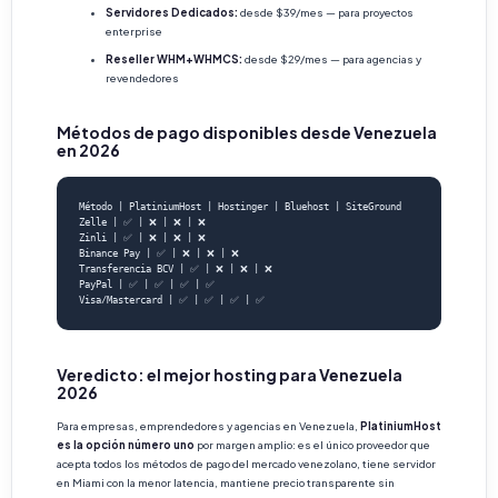
Servidores Dedicados:
desde $39/mes — para proyectos
enterprise
Reseller WHM+WHMCS:
desde $29/mes — para agencias y
revendedores
Métodos de pago disponibles desde Venezuela
en 2026
Método | PlatiniumHost | Hostinger | Bluehost | SiteGround

Zelle | ✅ | ❌ | ❌ | ❌

Zinli | ✅ | ❌ | ❌ | ❌

Binance Pay | ✅ | ❌ | ❌ | ❌

Transferencia BCV | ✅ | ❌ | ❌ | ❌

PayPal | ✅ | ✅ | ✅ | ✅

Visa/Mastercard | ✅ | ✅ | ✅ | ✅
Veredicto: el mejor hosting para Venezuela
2026
Para empresas, emprendedores y agencias en Venezuela,
PlatiniumHost
es la opción número uno
por margen amplio: es el único proveedor que
acepta todos los métodos de pago del mercado venezolano, tiene servidor
en Miami con la menor latencia, mantiene precio transparente sin