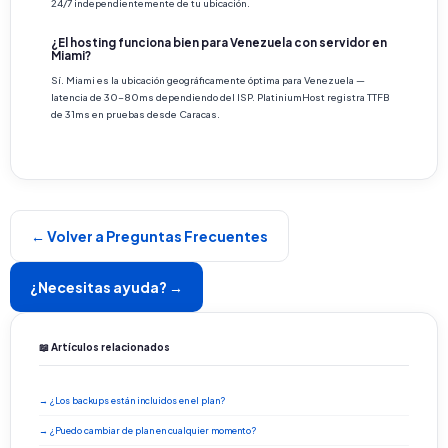
24/7 independientemente de tu ubicación.
¿El hosting funciona bien para Venezuela con servidor en
Miami?
Sí. Miami es la ubicación geográficamente óptima para Venezuela —
latencia de 30-80ms dependiendo del ISP. PlatiniumHost registra TTFB
de 31ms en pruebas desde Caracas.
← Volver a Preguntas Frecuentes
¿Necesitas ayuda? →
📖 Artículos relacionados
→ ¿Los backups están incluidos en el plan?
→ ¿Puedo cambiar de plan en cualquier momento?