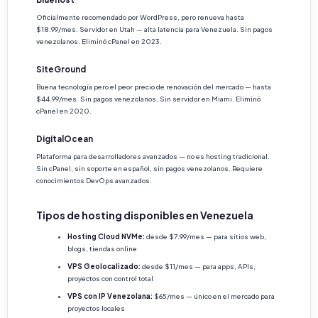
Oficialmente recomendado por WordPress, pero renueva hasta
$18.99/mes. Servidor en Utah — alta latencia para Venezuela. Sin pagos
venezolanos. Eliminó cPanel en 2023.
SiteGround
Buena tecnología pero el peor precio de renovación del mercado — hasta
$44.99/mes. Sin pagos venezolanos. Sin servidor en Miami. Eliminó
cPanel en 2020.
DigitalOcean
Plataforma para desarrolladores avanzados — no es hosting tradicional.
Sin cPanel, sin soporte en español, sin pagos venezolanos. Requiere
conocimientos DevOps avanzados.
Tipos de hosting disponibles en Venezuela
Hosting Cloud NVMe:
desde $7.99/mes — para sitios web,
blogs, tiendas online
VPS Geolocalizado:
desde $11/mes — para apps, APIs,
proyectos con control total
VPS con IP Venezolana:
$65/mes — único en el mercado para
proyectos locales