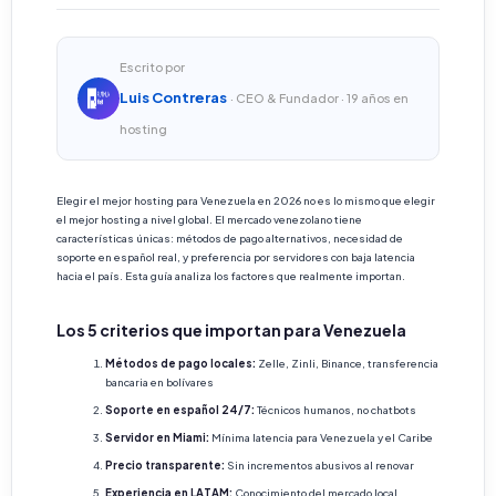
Escrito por
Luis Contreras
· CEO & Fundador · 19 años en
hosting
Elegir el mejor hosting para Venezuela en 2026 no es lo mismo que elegir
el mejor hosting a nivel global. El mercado venezolano tiene
características únicas: métodos de pago alternativos, necesidad de
soporte en español real, y preferencia por servidores con baja latencia
hacia el país. Esta guía analiza los factores que realmente importan.
Los 5 criterios que importan para Venezuela
Métodos de pago locales:
Zelle, Zinli, Binance, transferencia
bancaria en bolívares
Soporte en español 24/7:
Técnicos humanos, no chatbots
Servidor en Miami:
Mínima latencia para Venezuela y el Caribe
Precio transparente:
Sin incrementos abusivos al renovar
Experiencia en LATAM:
Conocimiento del mercado local