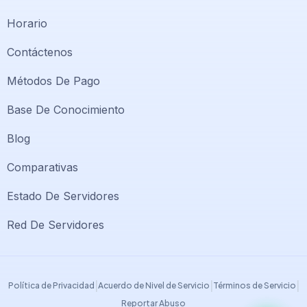
Horario
Contáctenos
Métodos De Pago
Base De Conocimiento
Blog
Comparativas
Soporte PlatiniumHost
🇻🇪
›
Estado De Servidores
En línea ahora
Red De Servidores
Support PlatiniumHost
🇺🇸
›
Online now
|
|
|
Política de Privacidad
Acuerdo de Nivel de Servicio
Términos de Servicio
Reportar Abuso