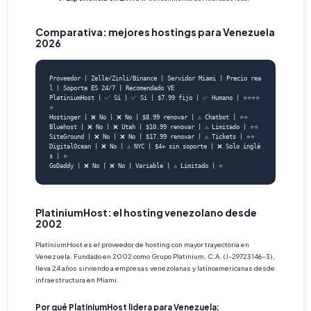
Comparativa: mejores hostings para Venezuela
2026
Proveedor | Zelle/Zinli/Binance | Servidor Miami | Precio rea
l | Soporte ES 24/7 | Recomendado VE

PlatiniumHost | ✅ Sí | ✅ Sí | $7.99 fijo | ✅ Humano | ⭐⭐⭐⭐
⭐

Hostinger | ❌ No | ❌ No | $8.99 renovar | ⚠️ Chatbot | ⭐⭐

Bluehost | ❌ No | ❌ Utah | $10.99 renovar | ⚠️ Limitado | ⭐⭐

SiteGround | ❌ No | ❌ No | $17.99 renovar | ⚠️ Tickets | ⭐⭐

DigitalOcean | ❌ No | ⚠️ NYC | $4+ sin soporte | ❌ Solo inglé
s | ⭐

GoDaddy | ❌ No | ❌ No | Variable | ⚠️ Limitado | ⭐
PlatiniumHost: el hosting venezolano desde
2002
PlatiniumHost es el proveedor de hosting con mayor trayectoria en
Venezuela. Fundado en 2002 como Grupo Platinium, C.A. (J-29723146-3),
lleva 24 años sirviendo a empresas venezolanas y latinoamericanas desde
infraestructura en Miami.
Por qué PlatiniumHost lidera para Venezuela: