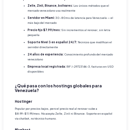
Zelle, Zinli, Binance, bolívares:
Los únicos métodos que el
mercado venezolano usa realmente
Servidor en Miami:
30-80ms de latencia para Venezuela — el
más bajo del mercado
Precio fijo $7.99/mes:
Sin incrementos al renovar, sin letra
pequeña
Soporte Nivel 3 en español 24/7:
Técnicos que modifican el
servidor directamente
24 años de experiencia:
Conocimiento profundo del mercado
venezolano
Empresa local registrada:
RIF J-29723146-3, facturas en USD
disponibles
¿Qué pasa con los hostings globales para
Venezuela?
Hostinger
Popular por precios bajos, pero el precio real al renovar sube a
$8.99-$11.99/mes. No acepta Zelle, Zinli ni Binance. Soporte en español
via chatbot, no técnico humano.
Bluehost