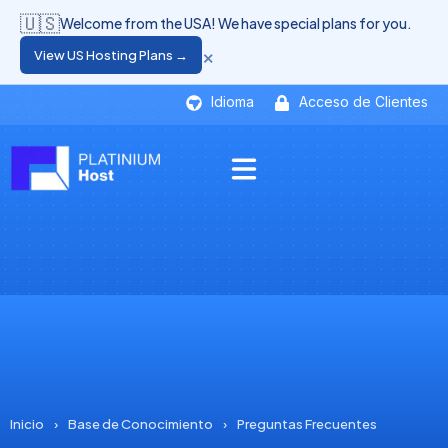
🇺🇸
Welcome from the USA! We have special plans for you.
×
View US Hosting Plans →
Idioma
Acceso de Clientes
Inicio
›
Base de Conocimiento
›
Preguntas Frecuentes