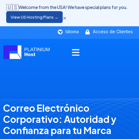
🇺🇸
Welcome from the USA! We have special plans for you.
×
View US Hosting Plans →
Idioma
Acceso de Clientes
Correo Electrónico
Corporativo: Autoridad y
Confianza para tu Marca