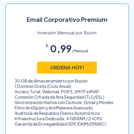
Email Corporativo Premium
Inversión Mensual por Buzón
0,99
$
/ Mensual
ORDENA HOY!
30 GB de Almacenamiento por Buzón
1 Dominio Gratis (Ciclo Anual)
Acceso Total: Webmail, POP3, SMTP e IMAP
Conexión Cifrada de Alta Seguridad (TLS/SSL)
Sincronización Nativa con Outlook, Gmail y Móviles
Filtro AntiSpam y AntiMalware Avanzado
Auditoría de Respaldos Diarios Automáticos
Infraestructura Dedicada: 4 GB RAM / 2 vCPU
Garantía de Entregabilidad (SPF/DKIM/DMARC)