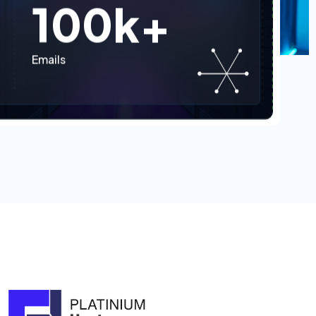
100
k+
Emails