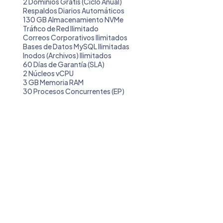
2 Dominios Gratis (Ciclo Anual)
Respaldos Diarios Automáticos
130 GB Almacenamiento NVMe
Tráfico de Red Ilimitado
Correos Corporativos Ilimitados
Bases de Datos MySQL Ilimitadas
Inodos (Archivos) Ilimitados
60 Días de Garantía (SLA)
2 Núcleos vCPU
3 GB Memoria RAM
30 Procesos Concurrentes (EP)