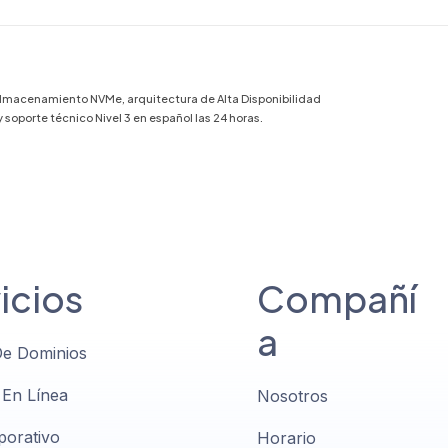
almacenamiento NVMe, arquitectura de Alta Disponibilidad
oporte técnico Nivel 3 en español las 24 horas.
icios
Compañí
a
De Dominios
 En Línea
Nosotros
porativo
Horario