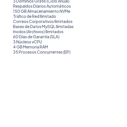
3 Dominios Gratis (Ciclo Anual)
Respaldos Diarios Automáticos
150 GB Almacenamiento NVMe
Tráfico de Red Ilimitado
Correos Corporativos Ilimitados
Bases de Datos MySQL Ilimitadas
Inodos (Archivos) Ilimitados
60 Días de Garantía (SLA)
3 Núcleos vCPU
4 GB Memoria RAM
35 Procesos Concurrentes (EP)