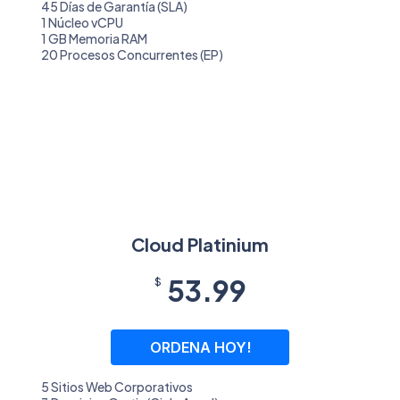
45 Días de Garantía (SLA)
1 Núcleo vCPU
1 GB Memoria RAM
20 Procesos Concurrentes (EP)
Cloud Platinium
53.99
$
ORDENA HOY!
5 Sitios Web Corporativos