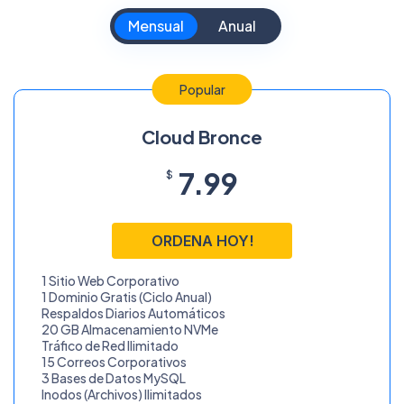
Mensual
Anual
Popular
Cloud Bronce
7.99
$
ORDENA HOY!
1 Sitio Web Corporativo
1 Dominio Gratis (Ciclo Anual)
Respaldos Diarios Automáticos
20 GB Almacenamiento NVMe
Tráfico de Red Ilimitado
15 Correos Corporativos
3 Bases de Datos MySQL
Inodos (Archivos) Ilimitados