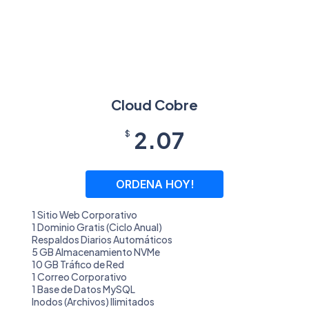
Cloud Cobre
2.07
$
ORDENA HOY!
1 Sitio Web Corporativo
1 Dominio Gratis (Ciclo Anual)
Respaldos Diarios Automáticos
5 GB Almacenamiento NVMe
10 GB Tráfico de Red
1 Correo Corporativo
1 Base de Datos MySQL
Inodos (Archivos) Ilimitados