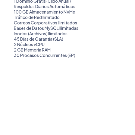
1 Dominio Gratis (Ciclo Anual)
Respaldos Diarios Automáticos
100 GB Almacenamiento NVMe
Tráfico de Red Ilimitado
Correos Corporativos Ilimitados
Bases de Datos MySQL Ilimitadas
Inodos (Archivos) Ilimitados
45 Días de Garantía (SLA)
2 Núcleos vCPU
2 GB Memoria RAM
30 Procesos Concurrentes (EP)