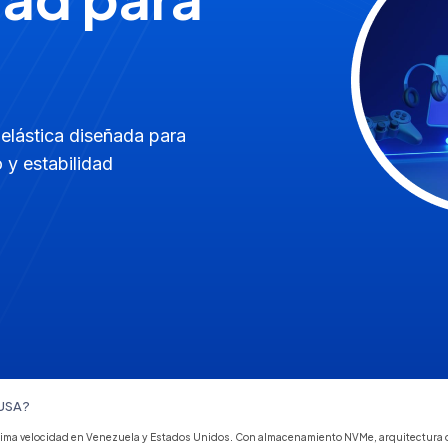
 elástica diseñada para
 y estabilidad
 USA?
xima velocidad en Venezuela y Estados Unidos. Con almacenamiento NVMe, arquitectura de