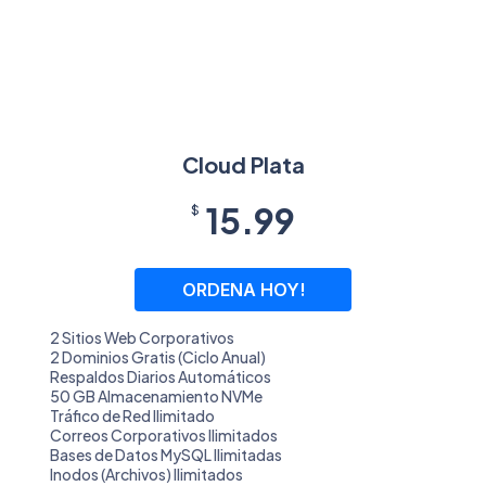
Cloud Plata
15.99
$
ORDENA HOY!
2 Sitios Web Corporativos
2 Dominios Gratis (Ciclo Anual)
Respaldos Diarios Automáticos
50 GB Almacenamiento NVMe
Tráfico de Red Ilimitado
Correos Corporativos Ilimitados
Bases de Datos MySQL Ilimitadas
Inodos (Archivos) Ilimitados