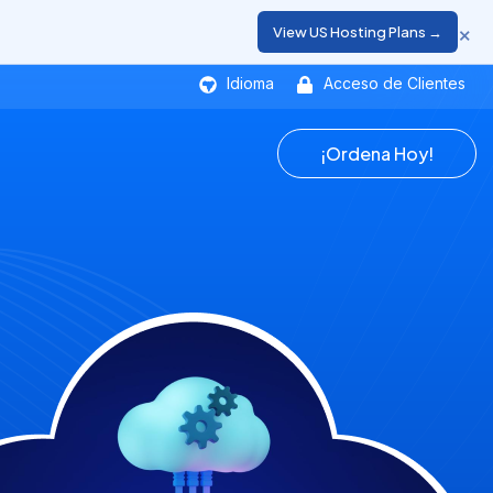
×
View US Hosting Plans →
Idioma
Acceso de Clientes
¡Ordena Hoy!