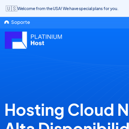
🇺🇸
Welcome from the USA! We have special plans for you.
Soporte
Hosting Cloud 
Alta Disponibili