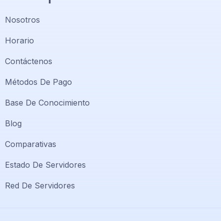
Nosotros
Horario
Contáctenos
Métodos De Pago
Base De Conocimiento
Blog
Comparativas
Soporte PlatiniumHost
🇻🇪
›
Estado De Servidores
En línea ahora
Red De Servidores
Support PlatiniumHost
🇺🇸
›
Online now