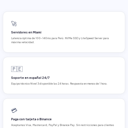
🚀
Servidores en Miami
Latencia óptima de 100-140ms para Perú. NVMe SSD y LiteSpeed Server para
máxima velocidad.
🇵🇪
Soporte en español 24/7
Equipo técnico Nivel 3 disponible las 24 horas. Respuesta en menos de 1 hora.
💳
Paga con tarjeta o Binance
Aceptamos Visa, Mastercard, PayPal y Binance Pay. Sin restricciones para clientes