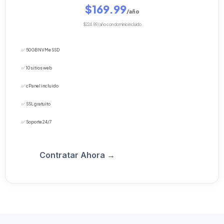
$169.99
/año
$224.89/año con dominio incluido
✅ 50 GB NVMe SSD
✅ 10 sitios web
✅ cPanel incluido
✅ SSL gratuito
✅ Soporte 24/7
Contratar Ahora →