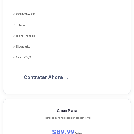
✅ 10 GB NVMe SSD
✅ 1 sitio web
✅ cPanel incluido
✅ SSL gratuito
✅ Soporte 24/7
Contratar Ahora →
Cloud Plata
Perfecto para negocios en crecimiento
$89.99
/año