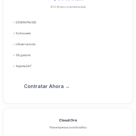
$135.89/año con dominio incluido
✅ 25 GB NVMe SSD
✅ 5 sitios web
✅ cPanel incluido
✅ SSL gratuito
✅ Soporte 24/7
Contratar Ahora →
Cloud Oro
Para empresas con alto tráfico