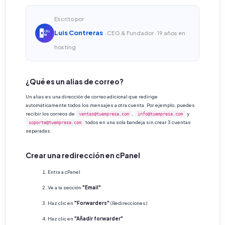
Escrito por
Luis Contreras
· CEO & Fundador · 19 años en
hosting
¿Qué es un alias de correo?
Un alias es una dirección de correo adicional que redirige
automáticamente todos los mensajes a otra cuenta. Por ejemplo, puedes
recibir los correos de
,
y
ventas@tuempresa.com
info@tuempresa.com
todos en una sola bandeja sin crear 3 cuentas
soporte@tuempresa.com
separadas.
Crear una redirección en cPanel
Entra a cPanel
Ve a la sección
"Email"
Haz clic en
"Forwarders"
(Redirecciones)
Haz clic en
"Añadir forwarder"