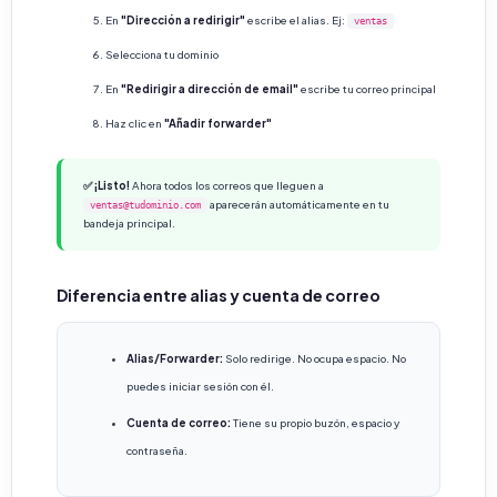
En
"Dirección a redirigir"
escribe el alias. Ej:
ventas
Selecciona tu dominio
En
"Redirigir a dirección de email"
escribe tu correo principal
Haz clic en
"Añadir forwarder"
✅ ¡Listo!
Ahora todos los correos que lleguen a
aparecerán automáticamente en tu
ventas@tudominio.com
bandeja principal.
Diferencia entre alias y cuenta de correo
Alias/Forwarder:
Solo redirige. No ocupa espacio. No
puedes iniciar sesión con él.
Cuenta de correo:
Tiene su propio buzón, espacio y
contraseña.