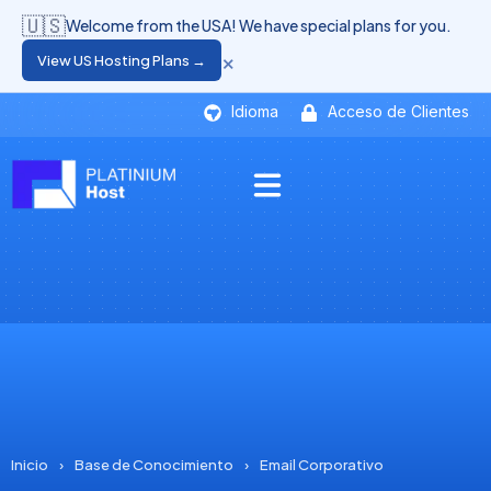
🇺🇸
Welcome from the USA! We have special plans for you.
×
View US Hosting Plans →
Idioma
Acceso de Clientes
Inicio
›
Base de Conocimiento
›
Email Corporativo