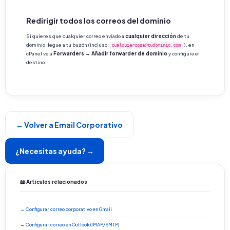
Redirigir todos los correos del dominio
Si quieres que cualquier correo enviado a
cualquier dirección
de tu
dominio llegue a tu buzón (incluso
), en
cualquiercosa@tudominio.com
cPanel ve a
Forwarders → Añadir forwarder de dominio
y configura el
destino.
← Volver a Email Corporativo
¿Necesitas ayuda? →
📖 Artículos relacionados
→ Configurar correo corporativo en Gmail
→ Configurar correo en Outlook (IMAP/SMTP)