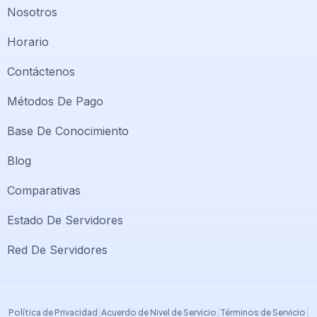
Nosotros
Horario
Contáctenos
Métodos De Pago
Base De Conocimiento
Blog
Comparativas
Soporte PlatiniumHost
🇻🇪
›
Estado De Servidores
En línea ahora
Red De Servidores
Support PlatiniumHost
🇺🇸
›
Online now
|
|
|
Política de Privacidad
Acuerdo de Nivel de Servicio
Términos de Servicio