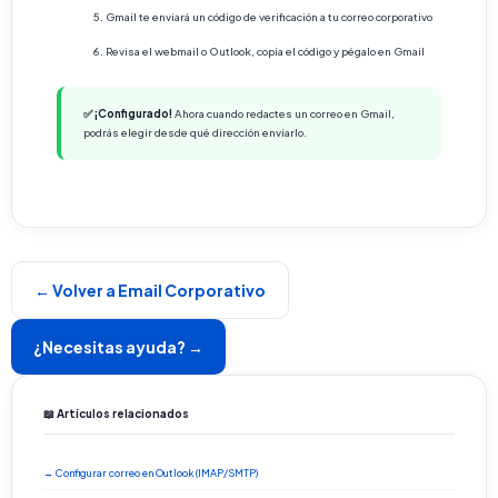
Gmail te enviará un código de verificación a tu correo corporativo
Revisa el webmail o Outlook, copia el código y pégalo en Gmail
✅ ¡Configurado!
Ahora cuando redactes un correo en Gmail,
podrás elegir desde qué dirección enviarlo.
← Volver a Email Corporativo
¿Necesitas ayuda? →
📖 Artículos relacionados
→ Configurar correo en Outlook (IMAP/SMTP)