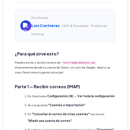
Escrito por
Luis Contreras
· CEO & Fundador · 19 años en
hosting
¿Para qué sirve esto?
Puedes enviar y recibir correos de
tucorreo@tudominio.com
directamente desde tu cuenta de Gmail, sin salir de Google. Ideal si ya
usas Gmail como tu gestor principal.
Parte 1 — Recibir correos (IMAP)
En Gmail abre
Configuración (⚙️) → Ver toda la configuración
Ve a la pestaña
"Cuentas e importación"
En
"Consultar el correo de otras cuentas"
haz clic en
"Añadir una cuenta de correo"
Escribe tu correo corporativo completo y haz clic en
"Siguiente"