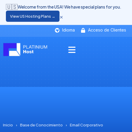
🇺🇸
Welcome from the USA! We have special plans for you.
×
View US Hosting Plans →
Idioma
Acceso de Clientes
Inicio
›
Base de Conocimiento
›
Email Corporativo