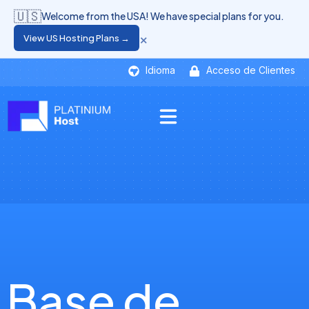
🇺🇸
Welcome from the USA! We have special plans for you.
×
View US Hosting Plans →
Idioma
Acceso de Clientes
Base de