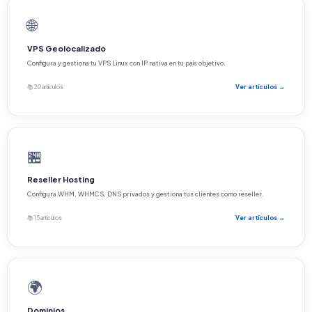
🌐
VPS Geolocalizado
Configura y gestiona tu VPS Linux con IP nativa en tu país objetivo.
📚 20 artículos
Ver artículos →
🏪
Reseller Hosting
Configura WHM, WHMCS, DNS privados y gestiona tus clientes como reseller.
📚 15 artículos
Ver artículos →
🌍
Dominios