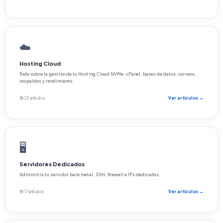
☁️
Hosting Cloud
Todo sobre la gestión de tu Hosting Cloud NVMe: cPanel, bases de datos, correos,
respaldos y rendimiento.
📚 22 artículos
Ver artículos →
🖥️
Servidores Dedicados
Administra tu servidor bare metal, SSH, firewall e IPs dedicadas.
📚 17 artículos
Ver artículos →