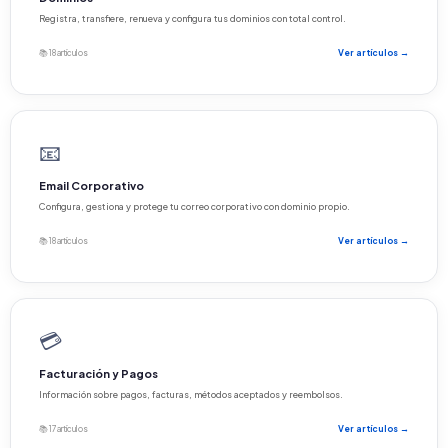
Registra, transfiere, renueva y configura tus dominios con total control.
📚 18 artículos
Ver artículos →
📧
Email Corporativo
Configura, gestiona y protege tu correo corporativo con dominio propio.
📚 18 artículos
Ver artículos →
💳
Facturación y Pagos
Información sobre pagos, facturas, métodos aceptados y reembolsos.
📚 17 artículos
Ver artículos →