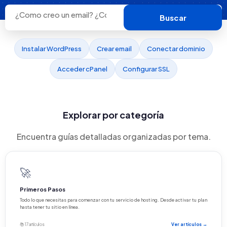
Buscar
Instalar WordPress
Crear email
Conectar dominio
Acceder cPanel
Configurar SSL
Explorar por categoría
Encuentra guías detalladas organizadas por tema.
🚀
Primeros Pasos
Todo lo que necesitas para comenzar con tu servicio de hosting. Desde activar tu plan
hasta tener tu sitio en línea.
📚 17 artículos
Ver artículos →