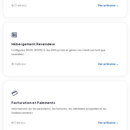
📚 22 artículos
Ver artículos →
🏪
Hébergement Revendeur
Configurez WHM, WHMCS, les DNS privés et gérez vos clients en tant que
revendeur.
📚 15 artículos
Ver artículos →
💳
Facturation et Paiements
Informations sur les paiements, les factures, les méthodes acceptées et les
remboursements.
📚 17 artículos
Ver artículos →