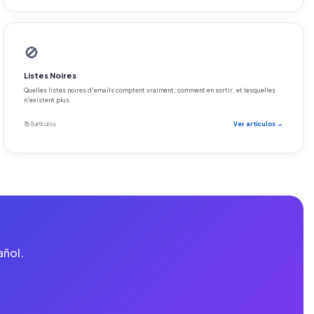
🚫
Listes Noires
Quelles listes noires d'emails comptent vraiment, comment en sortir, et lesquelles
n'existent plus.
📚 8 artículos
Ver artículos →
añol.