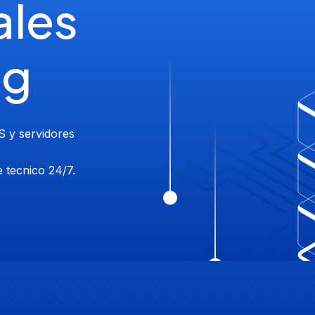
ales
ng
S y servidores
 tecnico 24/7.