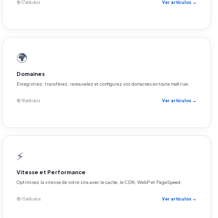
📚 17 artículos
Ver artículos →
🌍
Domaines
Enregistrez, transférez, renouvelez et configurez vos domaines en toute maîtrise.
📚 18 artículos
Ver artículos →
⚡
Vitesse et Performance
Optimisez la vitesse de votre site avec le cache, le CDN, WebP et PageSpeed.
📚 15 artículos
Ver artículos →