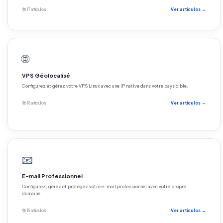
📚 17 artículos
Ver artículos →
🌐
VPS Géolocalisé
Configurez et gérez votre VPS Linux avec une IP native dans votre pays cible.
📚 18 artículos
Ver artículos →
📧
E-mail Professionnel
Configurez, gérez et protégez votre e-mail professionnel avec votre propre
domaine.
📚 18 artículos
Ver artículos →