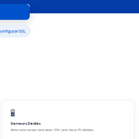
onfigurar SSL
🖥️
Serveurs Dédiés
Gérez votre serveur bare metal, SSH, pare-feu et IPs dédiées.