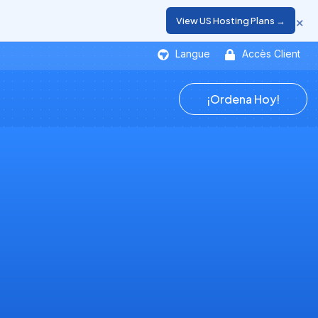
×
View US Hosting Plans →
Langue
Accès Client
¡Ordena Hoy!