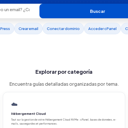
Buscar
dPress
Crear email
Conectar dominio
Acceder cPanel
C
Explorar por categoría
Encuentra guías detalladas organizadas por tema.
☁️
Hébergement Cloud
Tout sur la gestion de votre Hébergement Cloud NVMe : cPanel, bases de données, e-
mails, sauvegardes et performances.