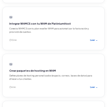
📖
Integrar WHMCS con tu WHM de PlatiniumHost
Conecta WHMCS con tu plan reseller WHM para automatizar la facturación y
provisión de cuentas.
⏱ 10 min
Leer →
📖
Crear paquetes de hosting en WHM
Define planes de hosting personalizados (espacio, correos, bases de datos) para
ofrecer a tus clientes.
⏱ 6 min
Leer →