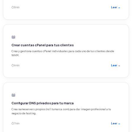
⏱ 8 min
Leer →
📖
Crear cuentas cPanel para tus clientes
Crea y gestiona cuentas cPanel individuales para cada uno de tus clientes desde
WHM.
⏱ 6 min
Leer →
📖
Configurar DNS privados para tu marca
Crea nameservers propios (ns1.tumarca.com) para dar imagen profesional a tu
negocio de hosting.
⏱ 7 min
Leer →