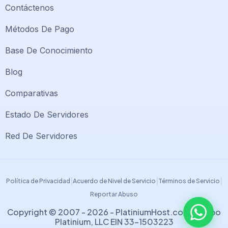
Contáctenos
Métodos De Pago
Base De Conocimiento
Blog
Comparativas
Soporte PlatiniumHost
🇻🇪
›
Estado De Servidores
En línea ahora
Red De Servidores
Support PlatiniumHost
🇺🇸
›
Online now
|
|
|
Política de Privacidad
Acuerdo de Nivel de Servicio
Términos de Servicio
Reportar Abuso
Copyright © 2007 - 2026 -
PlatiniumHost.com
| Grupo
Platinium, LLC EIN 33-1503223