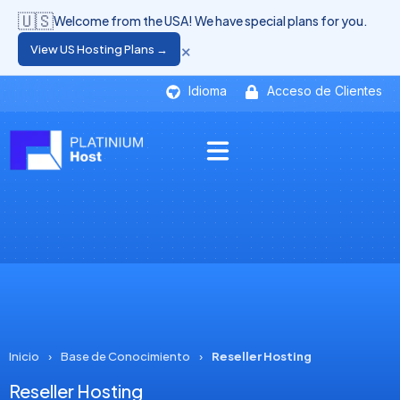
🇺🇸
Welcome from the USA! We have special plans for you.
×
View US Hosting Plans →
Idioma
Acceso de Clientes
Inicio
›
Base de Conocimiento
›
Reseller Hosting
Reseller Hosting