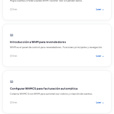
Migra cuentas cPanel usando WHM Transfer Tool sin perder datos.
⏱ 5 min
Leer →
📖
Introducción a WHM para revendedores
WHM es el panel de control para revendedores. Funciones principales y navegación.
⏱ 5 min
Leer →
📖
Configurar WHMCS para facturación automática
Conecta WHMCS con WHM para automatizar cobros y creación de cuentas.
⏱ 5 min
Leer →