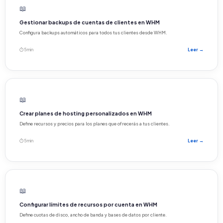
📖
Gestionar backups de cuentas de clientes en WHM
Configura backups automáticos para todos tus clientes desde WHM.
⏱ 5 min
Leer →
📖
Crear planes de hosting personalizados en WHM
Define recursos y precios para los planes que ofrecerás a tus clientes.
⏱ 5 min
Leer →
📖
Configurar límites de recursos por cuenta en WHM
Define cuotas de disco, ancho de banda y bases de datos por cliente.