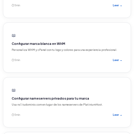
⏱ 5 min
Leer →
📖
Configurar marca blanca en WHM
Personaliza WHM y cPanel con tu logo y colores para una experiencia profesional.
⏱ 5 min
Leer →
📖
Configurar nameservers privados para tu marca
Usa ns1.tudominio.com en lugar de los nameservers de PlatiniumHost.
⏱ 5 min
Leer →