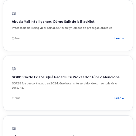
📖
Abusix Mail Intelligence: Cómo Salir de la Blacklist
Proceso de delisting vía el portal de Abusix y tiempos de propagación reales.
⏱ 4 min
Leer →
📖
SORBS Ya No Existe: Qué Hacer Si Tu Proveedor Aún Lo Menciona
SORBS fue descontinuado en 2024. Qué hacer si tu servidor de correo todavía lo
consulta.
⏱ 3 min
Leer →
📖