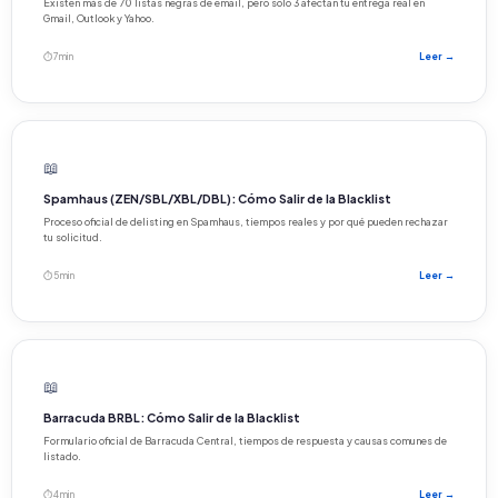
Existen más de 70 listas negras de email, pero solo 3 afectan tu entrega real en
Gmail, Outlook y Yahoo.
⏱ 7 min
Leer →
📖
Spamhaus (ZEN/SBL/XBL/DBL): Cómo Salir de la Blacklist
Proceso oficial de delisting en Spamhaus, tiempos reales y por qué pueden rechazar
tu solicitud.
⏱ 5 min
Leer →
📖
Barracuda BRBL: Cómo Salir de la Blacklist
Formulario oficial de Barracuda Central, tiempos de respuesta y causas comunes de
listado.
⏱ 4 min
Leer →