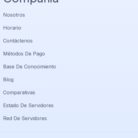
Nosotros
Horario
Contáctenos
Métodos De Pago
✕
💬 ¿En qué podemos ayudarte?
Base De Conocimiento
Selecciona un agente de soporte
Blog
Comparativas
Soporte PlatiniumHost
🇻🇪
›
En línea ahora
Estado De Servidores
Support PlatiniumHost
Red De Servidores
🇺🇸
›
Online now