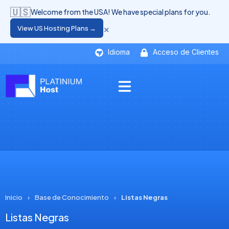
🇺🇸
Welcome from the USA! We have special plans for you.
×
View US Hosting Plans →
Idioma
Acceso de Clientes
Inicio
›
Base de Conocimiento
›
Listas Negras
Listas Negras