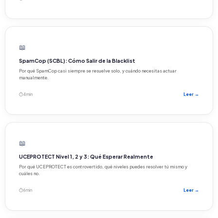
📖
SpamCop (SCBL): Cómo Salir de la Blacklist
Por qué SpamCop casi siempre se resuelve solo, y cuándo necesitas actuar
manualmente.
⏱ 4 min
Leer →
📖
UCEPROTECT Nivel 1, 2 y 3: Qué Esperar Realmente
Por qué UCEPROTECT es controvertido, qué niveles puedes resolver tú mismo y
cuáles no.
⏱ 6 min
Leer →