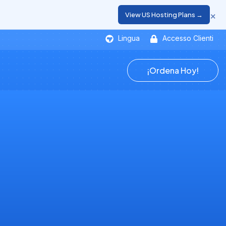
×
View US Hosting Plans →
Lingua
Accesso Clienti
¡Ordena Hoy!