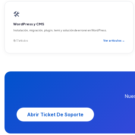
🛠️
WordPress y CMS
Instalación, migración, plugin, temi y solución de errorei en WordPress.
📚 17 artículos
Ver artículos →
Nues
Abrir Ticket De Soporte