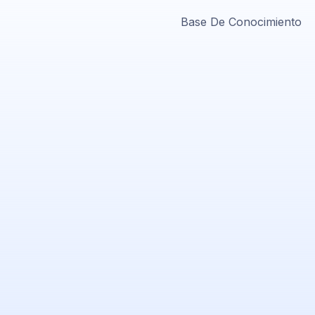
Base De Conocimiento
Soporte PlatiniumHost
🇻🇪
›
En línea ahora