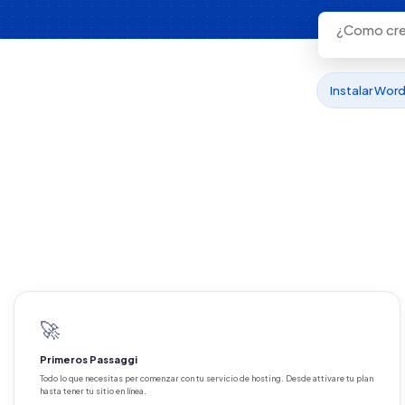
Instalar Wor
🚀
Primeros Passaggi
Todo lo que necesitas per comenzar con tu servicio de hosting. Desde attivare tu plan
hasta tener tu sitio en línea.