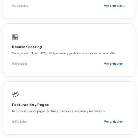
📚 22 artículos
Ver artículos →
🏪
Reseller Hosting
Configura WHM, WHMCS, DNS privados y gestiona tus clientes como reseller.
📚 15 artículos
Ver artículos →
💳
Facturación y Pagos
Información sobre pagos, facturas, métodos aceptados y reembolsos.
📚 17 artículos
Ver artículos →