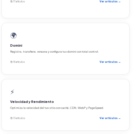
📚 17 artículos
Ver artículos →
🌍
Domini
Registra, transfiere, renuova y configura tus domini con total control.
📚 18 artículos
Ver artículos →
⚡
Velocidad y Rendimiento
Optimiza la velocidad del tuo sitio con caché, CDN, WebP y PageSpeed.
📚 15 artículos
Ver artículos →