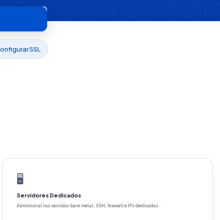
onfigurar SSL
🖥️
Servidores Dedicados
Administral tuo servidor bare metal, SSH, firewall e IPs dedicadas.