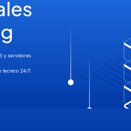
ales
ng
S y servidores
 tecnico 24/7.