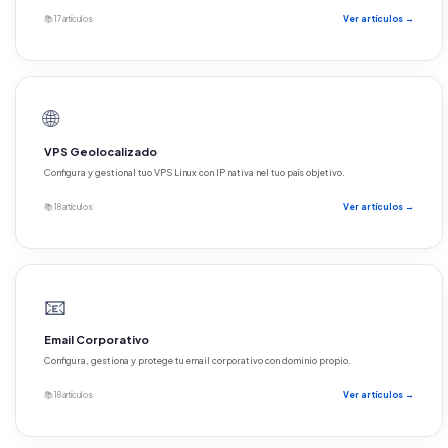
📚 17 artículos
Ver artículos →
🌐
VPS Geolocalizado
Configura y gestional tuo VPS Linux con IP nativa nel tuo país objetivo.
📚 18 artículos
Ver artículos →
📧
Email Corporativo
Configura, gestiona y protege tu email corporativo con dominio propio.
📚 18 artículos
Ver artículos →