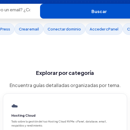
Buscar
dPress
Crear email
Conectar dominio
Acceder cPanel
C
Explorar por categoría
Encuentra guías detalladas organizadas por tema.
☁️
Hosting Cloud
Todo sobre la gestión del tuo Hosting Cloud NVMe: cPanel, database, email,
respaldos y rendimiento.