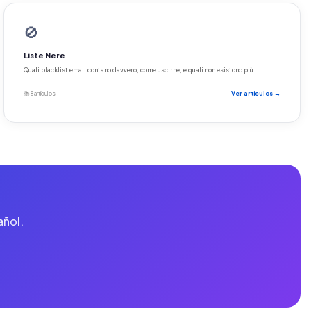
🚫
Liste Nere
Quali blacklist email contano davvero, come uscirne, e quali non esistono più.
📚 8 artículos
Ver artículos →
añol.