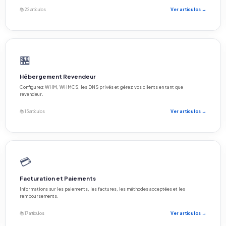
📚 22 artículos
Ver artículos →
🏪
Hébergement Revendeur
Configurez WHM, WHMCS, les DNS privés et gérez vos clients en tant que
revendeur.
📚 15 artículos
Ver artículos →
💳
Facturation et Paiements
Informations sur les paiements, les factures, les méthodes acceptées et les
remboursements.
📚 17 artículos
Ver artículos →