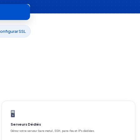
onfigurar SSL
🖥️
Serveurs Dédiés
Gérez votre serveur bare metal, SSH, pare-feu et IPs dédiées.