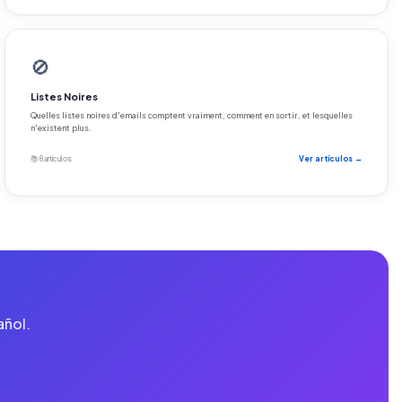
🚫
Listes Noires
Quelles listes noires d'emails comptent vraiment, comment en sortir, et lesquelles
n'existent plus.
📚 8 artículos
Ver artículos →
añol.