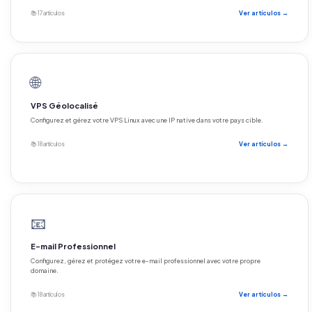
📚 17 artículos
Ver artículos →
🌐
VPS Géolocalisé
Configurez et gérez votre VPS Linux avec une IP native dans votre pays cible.
📚 18 artículos
Ver artículos →
📧
E-mail Professionnel
Configurez, gérez et protégez votre e-mail professionnel avec votre propre
domaine.
📚 18 artículos
Ver artículos →