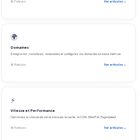
📚 17 artículos
Ver artículos →
🌍
Domaines
Enregistrez, transférez, renouvelez et configurez vos domaines en toute maîtrise.
📚 18 artículos
Ver artículos →
⚡
Vitesse et Performance
Optimisez la vitesse de votre site avec le cache, le CDN, WebP et PageSpeed.
📚 15 artículos
Ver artículos →