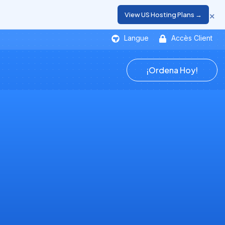
×
View US Hosting Plans →
Langue
Accès Client
¡Ordena Hoy!