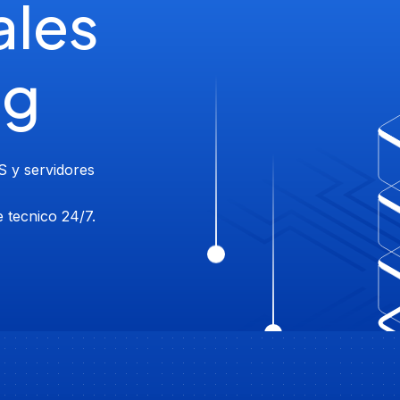
ales
ng
S y servidores
 tecnico 24/7.