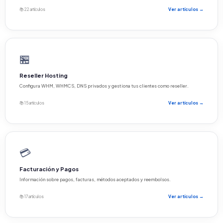
📚 22 artículos
Ver artículos →
🏪
Reseller Hosting
Configura WHM, WHMCS, DNS privados y gestiona tus clientes como reseller.
📚 15 artículos
Ver artículos →
💳
Facturación y Pagos
Información sobre pagos, facturas, métodos aceptados y reembolsos.
📚 17 artículos
Ver artículos →