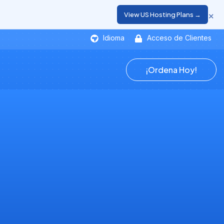
×
View US Hosting Plans →
Idioma
Acceso de Clientes
¡Ordena Hoy!