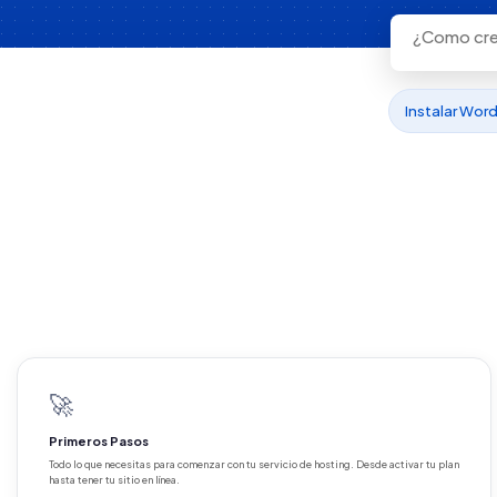
Instalar Wor
🚀
Primeros Pasos
Todo lo que necesitas para comenzar con tu servicio de hosting. Desde activar tu plan
hasta tener tu sitio en línea.