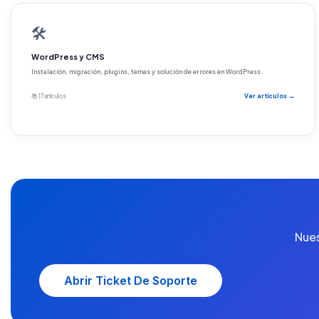
🛠️
WordPress y CMS
Instalación, migración, plugins, temas y solución de errores en WordPress.
📚 17 artículos
Ver artículos →
Nues
Abrir Ticket De Soporte