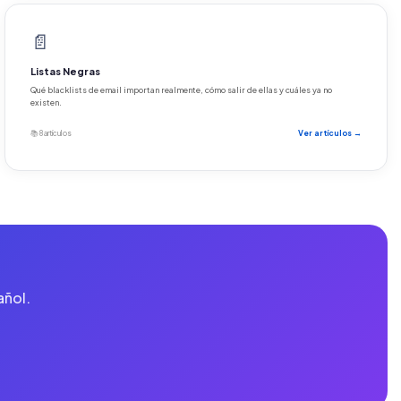
📄
Listas Negras
Qué blacklists de email importan realmente, cómo salir de ellas y cuáles ya no
existen.
📚 8 artículos
Ver artículos →
añol.