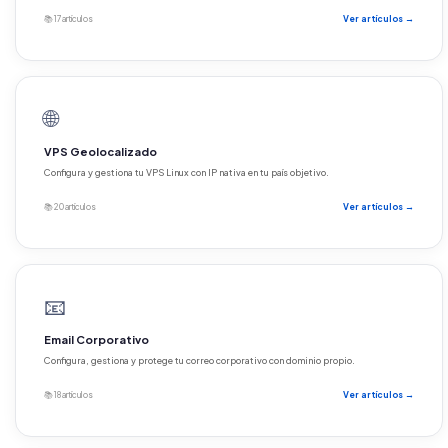
📚 17 artículos
Ver artículos →
🌐
VPS Geolocalizado
Configura y gestiona tu VPS Linux con IP nativa en tu país objetivo.
📚 20 artículos
Ver artículos →
📧
Email Corporativo
Configura, gestiona y protege tu correo corporativo con dominio propio.
📚 18 artículos
Ver artículos →