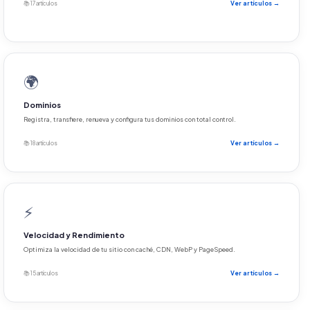
📚 17 artículos
Ver artículos →
🌍
Dominios
Registra, transfiere, renueva y configura tus dominios con total control.
📚 18 artículos
Ver artículos →
⚡
Velocidad y Rendimiento
Optimiza la velocidad de tu sitio con caché, CDN, WebP y PageSpeed.
📚 15 artículos
Ver artículos →