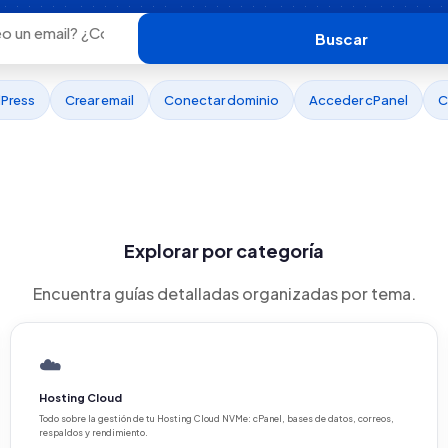
Buscar
dPress
Crear email
Conectar dominio
Acceder cPanel
C
Explorar por categoría
Encuentra guías detalladas organizadas por tema.
☁️
Hosting Cloud
Todo sobre la gestión de tu Hosting Cloud NVMe: cPanel, bases de datos, correos,
respaldos y rendimiento.