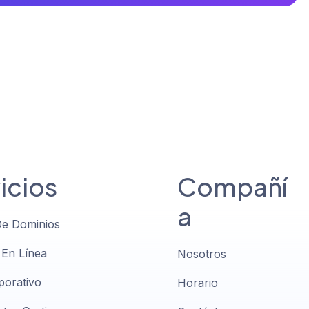
icios
Compañí
a
De Dominios
 En Línea
Nosotros
porativo
Horario