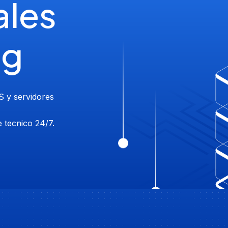
ales
ng
S y servidores
 tecnico 24/7.