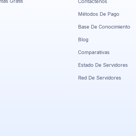
tas Gratis
Contáctenos
Métodos De Pago
Base De Conocimiento
Blog
Comparativas
Estado De Servidores
Red De Servidores
Soporte PlatiniumHost
🇻🇪
›
En línea ahora