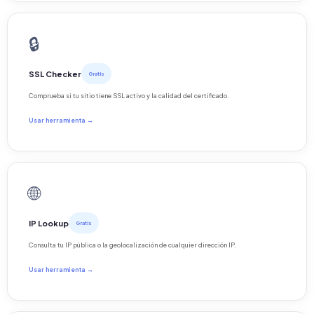
🔒
SSL Checker
Gratis
Comprueba si tu sitio tiene SSL activo y la calidad del certificado.
Usar herramienta →
🌐
IP Lookup
Gratis
Consulta tu IP pública o la geolocalización de cualquier dirección IP.
Usar herramienta →