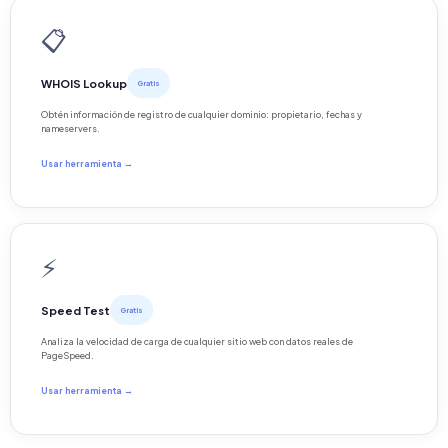
📋
WHOIS Lookup
Gratis
Obtén información de registro de cualquier dominio: propietario, fechas y
nameservers.
Usar herramienta →
⚡
Speed Test
Gratis
Analiza la velocidad de carga de cualquier sitio web con datos reales de
PageSpeed.
Usar herramienta →