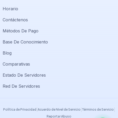
Horario
Contáctenos
Métodos De Pago
Base De Conocimiento
Blog
Comparativas
Soporte PlatiniumHost
🇻🇪
›
Estado De Servidores
En línea ahora
Red De Servidores
Support PlatiniumHost
🇺🇸
›
Online now
|
|
|
Política de Privacidad
Acuerdo de Nivel de Servicio
Términos de Servicio
Reportar Abuso