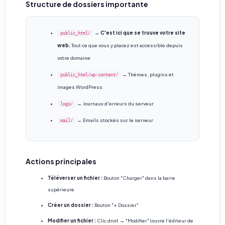
Structure de dossiers importante
→
C'est ici que se trouve votre site
public_html/
web.
Tout ce que vous y placez est accessible depuis
votre domaine
→ Thèmes, plugins et
public_html/wp-content/
images WordPress
→ Journaux d'erreurs du serveur
logs/
→ Emails stockés sur le serveur
mail/
Actions principales
Téléverser un fichier :
Bouton "Charger" dans la barre
supérieure
Créer un dossier :
Bouton "+ Dossier"
Modifier un fichier :
Clic droit → "Modifier" (ouvre l'éditeur de