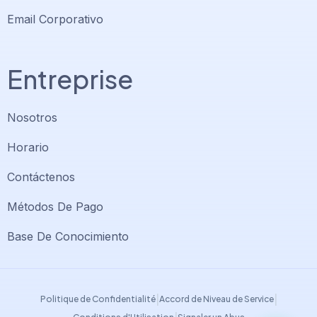
Email Corporativo
Entreprise
Nosotros
Horario
Contáctenos
Soporte PlatiniumHost
🇻🇪
›
Métodos De Pago
En línea ahora
Base De Conocimiento
Support PlatiniumHost
🇺🇸
›
Online now
|
|
Politique de Confidentialité
Accord de Niveau de Service