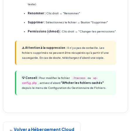
texte)
Renommer :
Clic droit → "Renommer"
Supprimer :
Sélectionnez le fichier → Bouton "Supprimer"
Permissions (chmod) :
Clic droit → "Changer les permissions"
⚠️ Attention à la suppression :
Il n'y a pas de corbeille. Les
fichiers supprimés ne peuvent être récupérés qu'à partir d'une
sauvegarde. En cas de doute, téléchargez d'abord une copie.
💡 Conseil :
Pour modifier le fichier
ou
.htaccess
wp-
, activez d'abord
"Afficher les fichiers cachés"
config.php
depuis le menu de Configuration du Gestionnaire de Fichiers.
← Volver a Hébergement Cloud