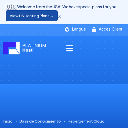
🇺🇸
Welcome from the USA! We have special plans for you.
×
View US Hosting Plans →
Langue
Accès Client
Inicio
›
Base de Conocimiento
›
Hébergement Cloud