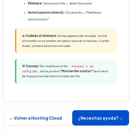
Eliminare:
Seleziona el file → Botón"Eliminare"
Autorizzazioni (chmod):
Clic derecho →"Modificare
autorizzazioni"
⚠️ Cuidado al eliminare:
No hay papelera de reciclaje. Los file
eliminados no se pueden recuperar salvo da un backup. Cuando
dudes, primero descarico una copia.
💡 Consejo:
Per modificare el file
o
.htaccess
wp-
, activa primero
"Mostrar file ocultos"
da el menú
config.php
de Impostazioni del Administrador de File.
← Volver a Hosting Cloud
¿Necesitas ayuda? →