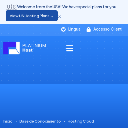
🇺🇸
Welcome from the USA! We have special plans for you.
×
View US Hosting Plans →
Lingua
Accesso Clienti
Inicio
›
Base de Conocimiento
›
Hosting Cloud