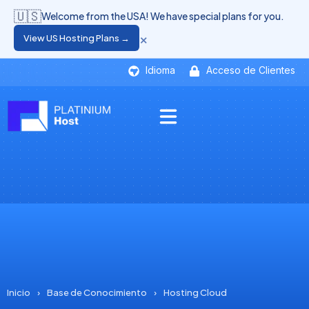
🇺🇸
Welcome from the USA! We have special plans for you.
×
View US Hosting Plans →
Idioma
Acceso de Clientes
Inicio
›
Base de Conocimiento
›
Hosting Cloud