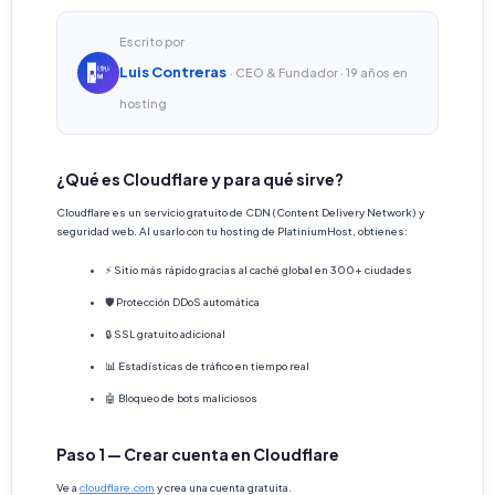
Escrito por
Luis Contreras
· CEO & Fundador · 19 años en
hosting
¿Qué es Cloudflare y para qué sirve?
Cloudflare es un servicio gratuito de CDN (Content Delivery Network) y
seguridad web. Al usarlo con tu hosting de PlatiniumHost, obtienes:
⚡ Sitio más rápido gracias al caché global en 300+ ciudades
🛡️ Protección DDoS automática
🔒 SSL gratuito adicional
📊 Estadísticas de tráfico en tiempo real
🤖 Bloqueo de bots maliciosos
Paso 1 — Crear cuenta en Cloudflare
Ve a
cloudflare.com
y crea una cuenta gratuita.