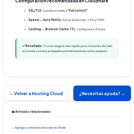
Configuración recomendada en Cloudflare
SSL/TLS:
Cambia el modo a
"Full (strict)"
Speed → Auto Minify:
Activa JavaScript, CSS y HTML
Caching → Browser Cache TTL:
Configura en 4 horas
✅ Resultado:
Tu sitio cargará más rápido para visitantes de todo
el mundo y estará protegido automáticamente contra ataques.
← Volver a Hosting Cloud
¿Necesitas ayuda? →
📖 Artículos relacionados
→ Agregar un dominio adicional en cPanel