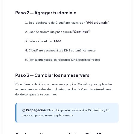
Paso 2 — Agregar tu dominio
En el dashboard de Cloudflare haz clic en
"Add a domain"
Escribe tu dominio y haz clic en
"Continue"
Selecciona el plan
Free
Cloudflare escaneará tus DNS automáticamente
Revisa que todos los registros DNS estén correctos
Paso 3 — Cambiar los nameservers
Cloudflare te dará dos nameservers propios. Cópialos y reemplaza los
nameservers actuales de tu dominio con los de Cloudflare (en el panel
donde compraste tu dominio).
⏱ Propagación:
El cambio puede tardar entre 15 minutos y 24
horas en propagarse completamente.