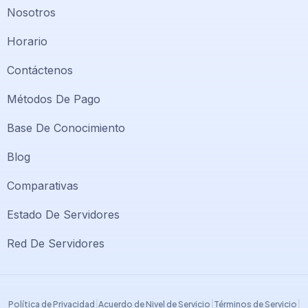
Nosotros
Horario
Contáctenos
Métodos De Pago
Base De Conocimiento
Blog
Comparativas
Soporte PlatiniumHost
🇻🇪
›
Estado De Servidores
En línea ahora
Red De Servidores
Support PlatiniumHost
🇺🇸
›
Online now
|
|
|
Política de Privacidad
Acuerdo de Nivel de Servicio
Términos de Servicio