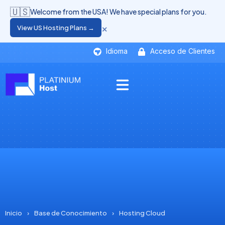
🇺🇸
Welcome from the USA! We have special plans for you.
×
View US Hosting Plans →
Idioma
Acceso de Clientes
Inicio
›
Base de Conocimiento
›
Hosting Cloud