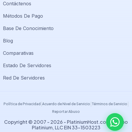
Contáctenos
Métodos De Pago
Base De Conocimiento
Blog
Comparativas
Soporte PlatiniumHost
🇻🇪
›
Estado De Servidores
En línea ahora
Red De Servidores
Support PlatiniumHost
🇺🇸
›
Online now
|
|
|
Política de Privacidad
Acuerdo de Nivel de Servicio
Términos de Servicio
Reportar Abuso
Copyright © 2007 - 2026 -
PlatiniumHost.com
| Grupo
Platinium, LLC EIN 33-1503223