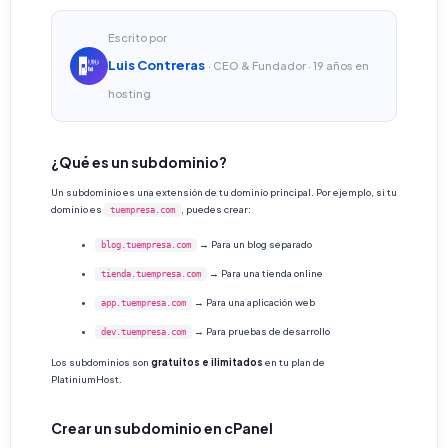
Escrito por
Luis Contreras
· CEO & Fundador · 19 años en
hosting
¿Qué es un subdominio?
Un subdominio es una extensión de tu dominio principal. Por ejemplo, si tu
dominio es
, puedes crear:
tuempresa.com
→ Para un blog separado
blog.tuempresa.com
→ Para una tienda online
tienda.tuempresa.com
→ Para una aplicación web
app.tuempresa.com
→ Para pruebas de desarrollo
dev.tuempresa.com
Los subdominios son
gratuitos e ilimitados
en tu plan de
PlatiniumHost.
Crear un subdominio en cPanel