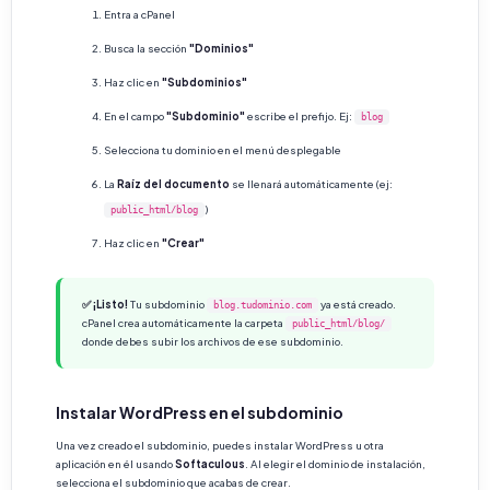
Entra a cPanel
Busca la sección
"Dominios"
Haz clic en
"Subdominios"
En el campo
"Subdominio"
escribe el prefijo. Ej:
blog
Selecciona tu dominio en el menú desplegable
La
Raíz del documento
se llenará automáticamente (ej:
)
public_html/blog
Haz clic en
"Crear"
✅ ¡Listo!
Tu subdominio
ya está creado.
blog.tudominio.com
cPanel crea automáticamente la carpeta
public_html/blog/
donde debes subir los archivos de ese subdominio.
Instalar WordPress en el subdominio
Una vez creado el subdominio, puedes instalar WordPress u otra
aplicación en él usando
Softaculous
. Al elegir el dominio de instalación,
selecciona el subdominio que acabas de crear.