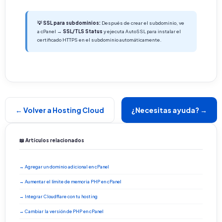
💡 SSL para subdominios:
Después de crear el subdominio, ve
a cPanel →
SSL/TLS Status
y ejecuta AutoSSL para instalar el
certificado HTTPS en el subdominio automáticamente.
← Volver a Hosting Cloud
¿Necesitas ayuda? →
📖 Artículos relacionados
→ Agregar un dominio adicional en cPanel
→ Aumentar el límite de memoria PHP en cPanel
→ Integrar Cloudflare con tu hosting
→ Cambiar la versión de PHP en cPanel