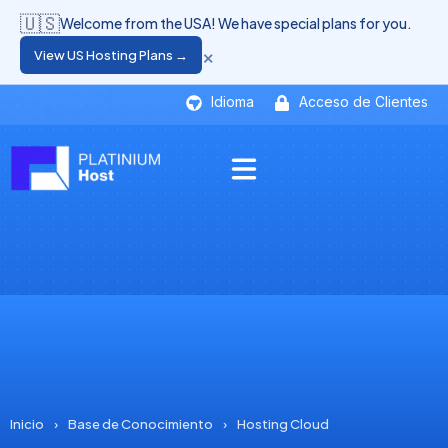
🇺🇸
Welcome from the USA! We have special plans for you.
×
View US Hosting Plans →
Idioma
Acceso de Clientes
Inicio
›
Base de Conocimiento
›
Hosting Cloud