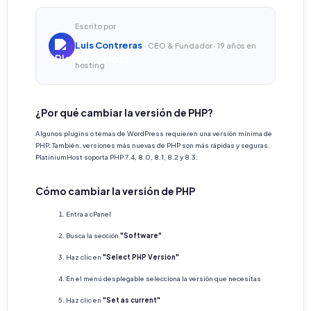
Escrito por
Luis Contreras
· CEO & Fundador · 19 años en
hosting
¿Por qué cambiar la versión de PHP?
Algunos plugins o temas de WordPress requieren una versión mínima de
PHP. También, versiones más nuevas de PHP son más rápidas y seguras.
PlatiniumHost soporta PHP 7.4, 8.0, 8.1, 8.2 y 8.3.
Cómo cambiar la versión de PHP
Entra a cPanel
Busca la sección
"Software"
Haz clic en
"Select PHP Version"
En el menú desplegable selecciona la versión que necesitas
Haz clic en
"Set as current"