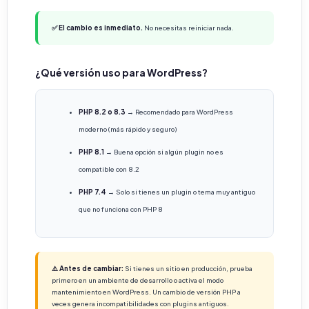
✅ El cambio es inmediato.
No necesitas reiniciar nada.
¿Qué versión uso para WordPress?
PHP 8.2 o 8.3
→ Recomendado para WordPress
moderno (más rápido y seguro)
PHP 8.1
→ Buena opción si algún plugin no es
compatible con 8.2
PHP 7.4
→ Solo si tienes un plugin o tema muy antiguo
que no funciona con PHP 8
⚠️ Antes de cambiar:
Si tienes un sitio en producción, prueba
primero en un ambiente de desarrollo o activa el modo
mantenimiento en WordPress. Un cambio de versión PHP a
veces genera incompatibilidades con plugins antiguos.