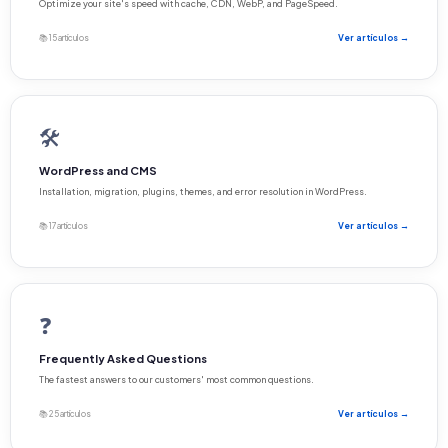
Optimize your site's speed with cache, CDN, WebP, and PageSpeed.
📚 15 artículos
Ver artículos →
🛠️
WordPress and CMS
Installation, migration, plugins, themes, and error resolution in WordPress.
📚 17 artículos
Ver artículos →
❓
Frequently Asked Questions
The fastest answers to our customers' most common questions.
📚 25 artículos
Ver artículos →