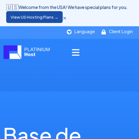
🇺🇸
Welcome from the USA! We have special plans for you.
×
View US Hosting Plans →
Language
Client Login
Base de