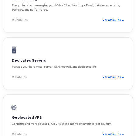
Everything about managing your NVMe Cloud Hosting: cPanel, databases, emails,
backups, and performance.
📚 22 artículos
Ver artículos →
🖥️
Dedicated Servers
Manage your bare metal server, SSH, firewall, and dedicated IPs.
📚 17 artículos
Ver artículos →
🌐
Geolocated VPS
Configure and manage your Linux VPS with a native IP in your target country.
📚 18 artículos
Ver artículos →