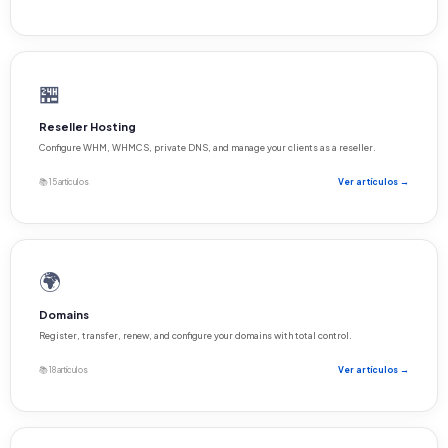
🏪
Reseller Hosting
Configure WHM, WHMCS, private DNS, and manage your clients as a reseller.
📚 15 artículos
Ver artículos →
🌍
Domains
Register, transfer, renew, and configure your domains with total control.
📚 18 artículos
Ver artículos →