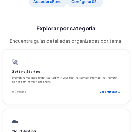
Acceder cPanel
Configurar SSL
Explorar por categoría
Encuentra guías detalladas organizadas por tema.
🚀
Getting Started
Everything you need to get started with your hosting service. From activating your
plan to getting your site online.
📚 17 artículos
Ver artículos →
☁️
Cloud Hosting