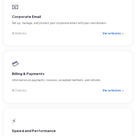
📧
Corporate Email
Set up, manage, and protect your corporate email with your own domain.
📚 18 artículos
Ver artículos →
💳
Billing & Payments
Information on payments, invoices, accepted methods, and refunds.
📚 17 artículos
Ver artículos →
⚡
Speed and Performance