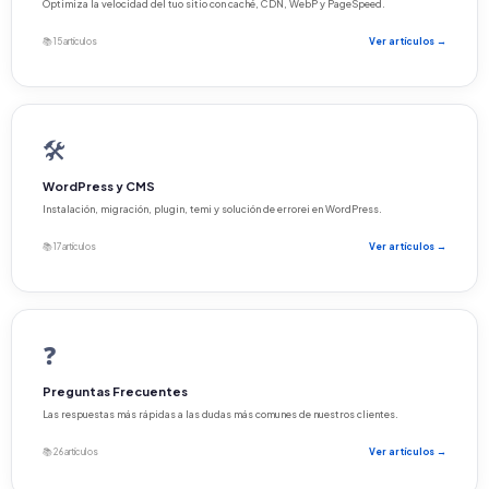
Optimiza la velocidad del tuo sitio con caché, CDN, WebP y PageSpeed.
📚 15 artículos
Ver artículos →
🛠️
WordPress y CMS
Instalación, migración, plugin, temi y solución de errorei en WordPress.
📚 17 artículos
Ver artículos →
❓
Preguntas Frecuentes
Las respuestas más rápidas a las dudas más comunes de nuestros clientes.
📚 26 artículos
Ver artículos →