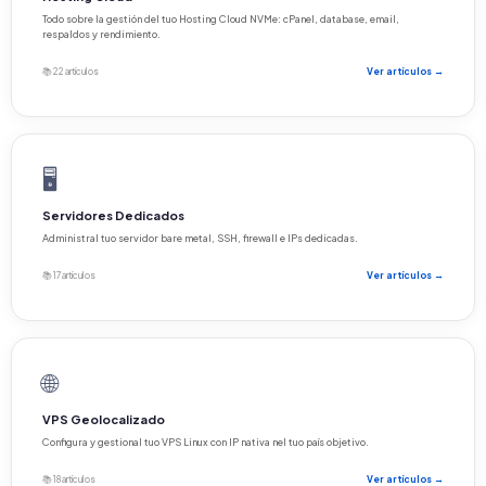
Todo sobre la gestión del tuo Hosting Cloud NVMe: cPanel, database, email,
respaldos y rendimiento.
📚 22 artículos
Ver artículos →
🖥️
Servidores Dedicados
Administral tuo servidor bare metal, SSH, firewall e IPs dedicadas.
📚 17 artículos
Ver artículos →
🌐
VPS Geolocalizado
Configura y gestional tuo VPS Linux con IP nativa nel tuo país objetivo.
📚 18 artículos
Ver artículos →