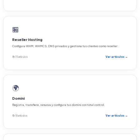
🏪
Reseller Hosting
Configura WHM, WHMCS, DNS privados y gestiona tus clientes como reseller.
📚 15 artículos
Ver artículos →
🌍
Domini
Registra, transfiere, renuova y configura tus domini con total control.
📚 18 artículos
Ver artículos →