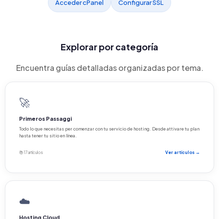
Acceder cPanel
Configurar SSL
Explorar por categoría
Encuentra guías detalladas organizadas por tema.
🚀
Primeros Passaggi
Todo lo que necesitas per comenzar con tu servicio de hosting. Desde attivare tu plan
hasta tener tu sitio en línea.
📚 17 artículos
Ver artículos →
☁️
Hosting Cloud