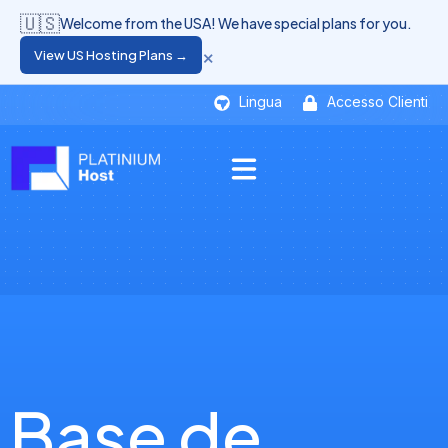
🇺🇸
Welcome from the USA! We have special plans for you.
×
View US Hosting Plans →
Lingua
Accesso Clienti
Base de