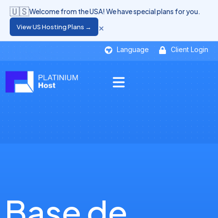
🇺🇸
Welcome from the USA! We have special plans for you.
×
View US Hosting Plans →
Language
Client Login
Base de