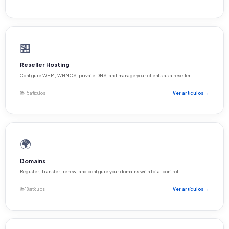
🏪
Reseller Hosting
Configure WHM, WHMCS, private DNS, and manage your clients as a reseller.
📚 15 artículos
Ver artículos →
🌍
Domains
Register, transfer, renew, and configure your domains with total control.
📚 18 artículos
Ver artículos →