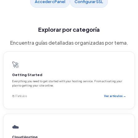
Acceder cPanel
Configurar SSL
Explorar por categoría
Encuentra guías detalladas organizadas por tema.
🚀
Getting Started
Everything you need to get started with your hosting service. From activating your
plan to getting your site online.
📚 17 artículos
Ver artículos →
☁️
Cloud Hosting