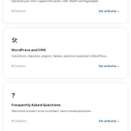
Optimize your site's speed with cache, CDN, WebP, and PageSpeed.
📚 15 artículos
Ver artículos →
🛠️
WordPress and CMS
Installation, migration, plugins, themes, and error resolution in WordPress.
📚 17 artículos
Ver artículos →
❓
Frequently Asked Questions
The fastest answers to our customers' most common questions.
📚 25 artículos
Ver artículos →