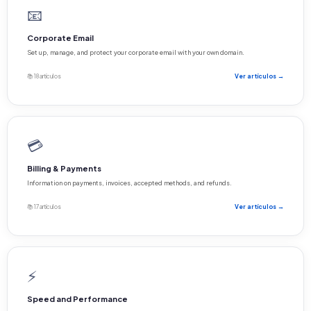
📧
Corporate Email
Set up, manage, and protect your corporate email with your own domain.
📚 18 artículos
Ver artículos →
💳
Billing & Payments
Information on payments, invoices, accepted methods, and refunds.
📚 17 artículos
Ver artículos →
⚡
Speed and Performance