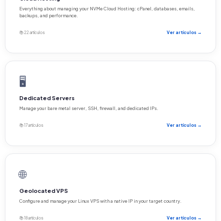
Everything about managing your NVMe Cloud Hosting: cPanel, databases, emails,
backups, and performance.
📚 22 artículos
Ver artículos →
🖥️
Dedicated Servers
Manage your bare metal server, SSH, firewall, and dedicated IPs.
📚 17 artículos
Ver artículos →
🌐
Geolocated VPS
Configure and manage your Linux VPS with a native IP in your target country.
📚 18 artículos
Ver artículos →