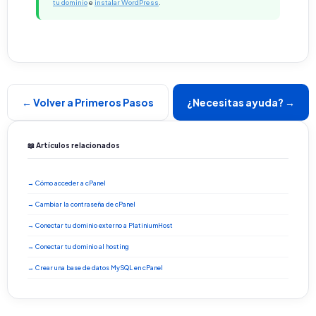
tu dominio
e
instalar WordPress
.
← Volver a Primeros Pasos
¿Necesitas ayuda? →
📖 Artículos relacionados
→ Cómo acceder a cPanel
→ Cambiar la contraseña de cPanel
→ Conectar tu dominio externo a PlatiniumHost
→ Conectar tu dominio al hosting
→ Crear una base de datos MySQL en cPanel