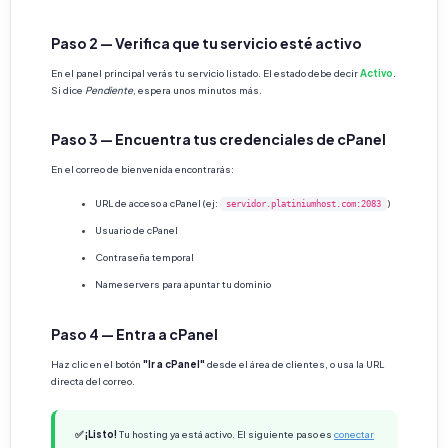
Paso 2 — Verifica que tu servicio esté activo
En el panel principal verás tu servicio listado. El estado debe decir
Activo
.
Si dice
Pendiente
, espera unos minutos más.
Paso 3 — Encuentra tus credenciales de cPanel
En el correo de bienvenida encontrarás:
URL de acceso a cPanel (ej:
)
servidor.platiniumhost.com:2083
Usuario de cPanel
Contraseña temporal
Nameservers para apuntar tu dominio
Paso 4 — Entra a cPanel
Haz clic en el botón
"Ir a cPanel"
desde el área de clientes, o usa la URL
directa del correo.
✅ ¡Listo!
Tu hosting ya está activo. El siguiente paso es
conectar