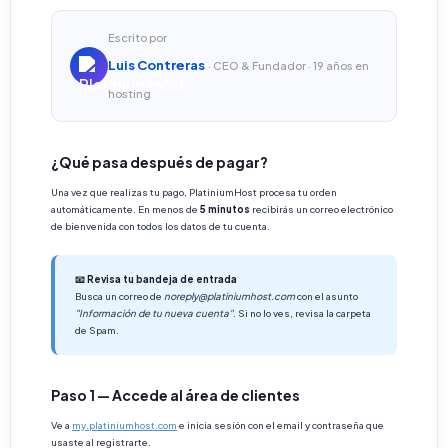
Escrito por
Luis Contreras
· CEO & Fundador · 19 años en
hosting
¿Qué pasa después de pagar?
Una vez que realizas tu pago, PlatiniumHost procesa tu orden
automáticamente. En menos de
5 minutos
recibirás un correo electrónico
de bienvenida con todos los datos de tu cuenta.
📧 Revisa tu bandeja de entrada
Busca un correo de
noreply@platiniumhost.com
con el asunto
"Información de tu nueva cuenta"
. Si no lo ves, revisa la carpeta
de Spam.
Paso 1 — Accede al área de clientes
Ve a
my.platiniumhost.com
e inicia sesión con el email y contraseña que
usaste al registrarte.