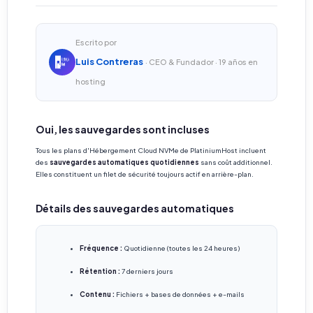
Escrito por
Luis Contreras
· CEO & Fundador · 19 años en
hosting
Oui, les sauvegardes sont incluses
Tous les plans d'Hébergement Cloud NVMe de PlatiniumHost incluent
des
sauvegardes automatiques quotidiennes
sans coût additionnel.
Elles constituent un filet de sécurité toujours actif en arrière-plan.
Détails des sauvegardes automatiques
Fréquence :
Quotidienne (toutes les 24 heures)
Rétention :
7 derniers jours
Contenu :
Fichiers + bases de données + e-mails