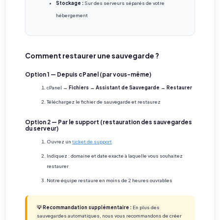
Stockage :
Sur des serveurs séparés de votre
hébergement
Comment restaurer une sauvegarde ?
Option 1 — Depuis cPanel (par vous-même)
cPanel →
Fichiers → Assistant de Sauvegarde → Restaurer
Téléchargez le fichier de sauvegarde et restaurez
Option 2 — Par le support (restauration des sauvegardes
du serveur)
Ouvrez un
ticket de support
Indiquez : domaine et date exacte à laquelle vous souhaitez
restaurer
Notre équipe restaure en moins de 2 heures ouvrables
💡 Recommandation supplémentaire :
En plus des
sauvegardes automatiques, nous vous recommandons de créer