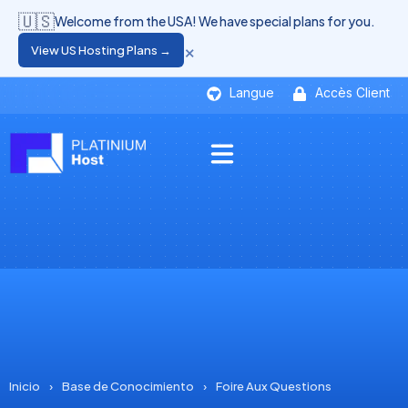
🇺🇸
Welcome from the USA! We have special plans for you.
×
View US Hosting Plans →
Langue
Accès Client
Inicio
›
Base de Conocimiento
›
Foire Aux Questions