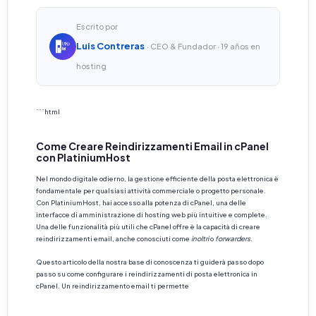
Escrito por
Luis Contreras
· CEO & Fundador · 19 años en
hosting
```html
Come Creare Reindirizzamenti Email in cPanel
con PlatiniumHost
Nel mondo digitale odierno, la gestione efficiente della posta elettronica è
fondamentale per qualsiasi attività commerciale o progetto personale.
Con PlatiniumHost, hai accesso alla potenza di cPanel, una delle
interfacce di amministrazione di hosting web più intuitive e complete.
Una delle funzionalità più utili che cPanel offre è la capacità di creare
reindirizzamenti email, anche conosciuti come
inoltri
o
forwarders
.
Questo articolo della nostra base di conoscenza ti guiderà passo dopo
passo su come configurare i reindirizzamenti di posta elettronica in
cPanel. Un reindirizzamento email ti permette