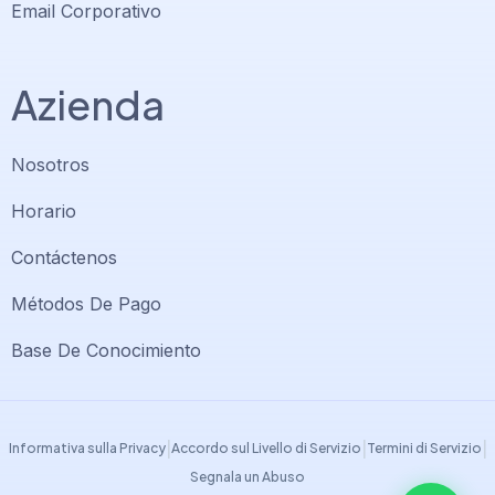
Email Corporativo
Azienda
Nosotros
Horario
Contáctenos
Soporte PlatiniumHost
🇻🇪
›
Métodos De Pago
En línea ahora
Base De Conocimiento
Support PlatiniumHost
🇺🇸
›
Online now
|
|
|
Informativa sulla Privacy
Accordo sul Livello di Servizio
Termini di Servizio
Segnala un Abuso