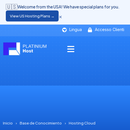
🇺🇸
Welcome from the USA! We have special plans for you.
×
View US Hosting Plans →
Lingua
Accesso Clienti
Inicio
›
Base de Conocimiento
›
Hosting Cloud