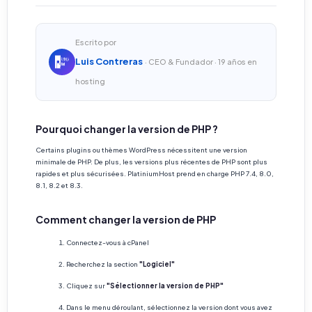
Escrito por
Luis Contreras
· CEO & Fundador · 19 años en
hosting
Pourquoi changer la version de PHP ?
Certains plugins ou thèmes WordPress nécessitent une version
minimale de PHP. De plus, les versions plus récentes de PHP sont plus
rapides et plus sécurisées. PlatiniumHost prend en charge PHP 7.4, 8.0,
8.1, 8.2 et 8.3.
Comment changer la version de PHP
Connectez-vous à cPanel
Recherchez la section
"Logiciel"
Cliquez sur
"Sélectionner la version de PHP"
Dans le menu déroulant, sélectionnez la version dont vous avez