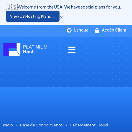
🇺🇸
Welcome from the USA! We have special plans for you.
×
View US Hosting Plans →
Langue
Accès Client
Inicio
›
Base de Conocimiento
›
Hébergement Cloud