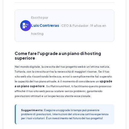
Escrito por
Luis Contreras
· CEO & Fundador · 19 años en
hosting
Come fare l'upgrade a un piano di hosting
superiore
Nel mondo digitale, la crescita del tuo progetto web è un'ottima notizia.
Tuttavia, con la crescita arriva la necessità di maggiori risorse. Se il tuo
sito web sta riscontrando lentezza, errori o semplicemente hai superato
le capacità del tuo piano attuale, è il momento di considerare un
upgrade
a un piano superiore
. Su PlatiniumHost, ti facilitiamo questo processo
affinché il tuo sito web possa scalare senza problemi, garantendo
prestazioni ottimali e un'esperienza utente eccezionale.
Suggerimento:
Eseguire un upgrade in tempo può prevenire
problemi di prestazioni, interruzioni del sito e una cattiva esperienza
per i tuoi visitatori. È un investimento nel futuro del tuo progetto!