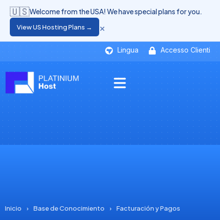
🇺🇸
Welcome from the USA! We have special plans for you.
×
View US Hosting Plans →
Lingua
Accesso Clienti
Inicio
›
Base de Conocimiento
›
Facturación y Pagos