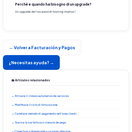
Perché e quando hai bisogno di un upgrade?
Un upgrade del tuo piano di hosting implica l
← Volver a Facturación y Pagos
¿Necesitas ayuda? →
📖 Artículos relacionados
→ Attivare il rinnovo automatico de servicios
→ Modificare il ciclo di fatturazione
→ Cambiare metodo di pagamento nell'area clienti
→ Scarica la tua fattura o ricevuta de pago
→ Come fare il downgrade a un piano inferiore