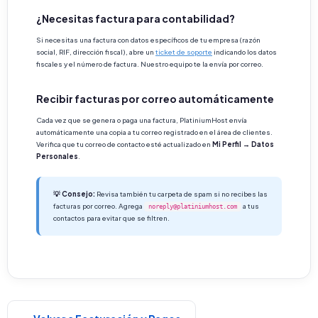
¿Necesitas factura para contabilidad?
Si necesitas una factura con datos específicos de tu empresa (razón
social, RIF, dirección fiscal), abre un
ticket de soporte
indicando los datos
fiscales y el número de factura. Nuestro equipo te la envía por correo.
Recibir facturas por correo automáticamente
Cada vez que se genera o paga una factura, PlatiniumHost envía
automáticamente una copia a tu correo registrado en el área de clientes.
Verifica que tu correo de contacto esté actualizado en
Mi Perfil → Datos
Personales
.
💡 Consejo:
Revisa también tu carpeta de spam si no recibes las
facturas por correo. Agrega
a tus
noreply@platiniumhost.com
contactos para evitar que se filtren.