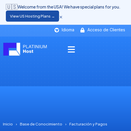
🇺🇸
Welcome from the USA! We have special plans for you.
×
View US Hosting Plans →
Idioma
Acceso de Clientes
Inicio
›
Base de Conocimiento
›
Facturación y Pagos