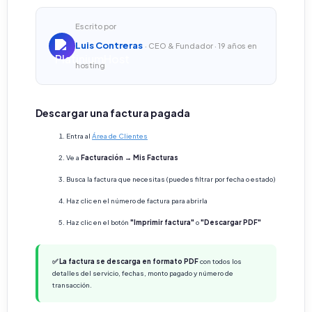
Escrito por
Luis Contreras
· CEO & Fundador · 19 años en
hosting
Descargar una factura pagada
Entra al
Área de Clientes
Ve a
Facturación → Mis Facturas
Busca la factura que necesitas (puedes filtrar por fecha o estado)
Haz clic en el número de factura para abrirla
Haz clic en el botón
"Imprimir factura"
o
"Descargar PDF"
✅ La factura se descarga en formato PDF
con todos los
detalles del servicio, fechas, monto pagado y número de
transacción.