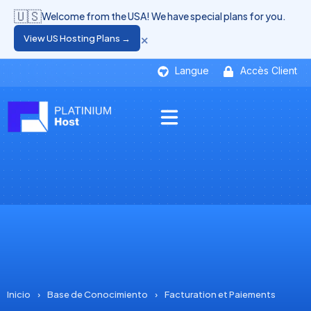
🇺🇸
Welcome from the USA! We have special plans for you.
×
View US Hosting Plans →
Langue
Accès Client
Inicio
›
Base de Conocimiento
›
Facturation et Paiements