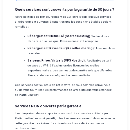
Quels services sont couverts par la garantie de 30 jours ?
Notre politique de remboursement de 30 jours s'applique aux services
d'hébergement suivants, à condition que les conditions établies soient
remplies :
Hébergement Mutualisé (Shared Hosting) :
Incluant des
plans tels que Basique, Professionnel et Entreprise.
Hébergement Revendeur (Reseller Hosting) :
Tous les plans
revendeur.
Serveurs Privés Virtuels (VPS Hosting) :
Applicable au tarif
de base du VPS, à l'exclusion des licences logicielles
supplémentaires, des panneaux de contrôle tels que cPanel ou
Plesk, et de toute configuration personnalisée.
Ces services sont au cœur de notre offre, et nous sommes convaincus
qu'ils vous fourniront les performances et la fiabilité que vous attendez
de PlatiniumHost.
Services NON couverts par la garantie
Il est important de noter que tous les produits et services offerts par
PlatiniumHost ne sont pas éligibles à un remboursement dans le cadre de
cette garantie. Les éléments suivants sont considérés comme non
remboursables :