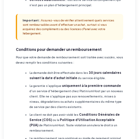
n'est pas un plan d'hébergement principal.
Important :
Assurez-vous de vérifier attentivement quels services
sont remboursables avant d'effectuer un achat, surtout si vous
acquérez des compléments ou des licences cPanel avec votre
hébergement.
Conditions pour demander un remboursement
Pour que votre demande de remboursement soit traitée avec succès, vous
devez remplir les conditions suivantes :
La demande doit être effectuée dans les
30 jours calendaires
suivant la date d'achat initiale
du service éligible.
La garantie s'applique
uniquement à la première commande
d'un service d'hébergement chez PlatiniumHost par un nouveau
client. Elle ne s'applique pas aux renouvellements, mises à
niveau, dégradations ou achats supplémentaires du même type
de service par des clients existants.
Le client ne doit pas avoir violé les
Conditions Générales de
Service (CGS)
ou la
Politique d'Utilisation Acceptable
(PUA)
de PlatiniumHost. Toute violation annulera le droit à un
remboursement.
Le remboursement sera appliqué au mode de paiement original.