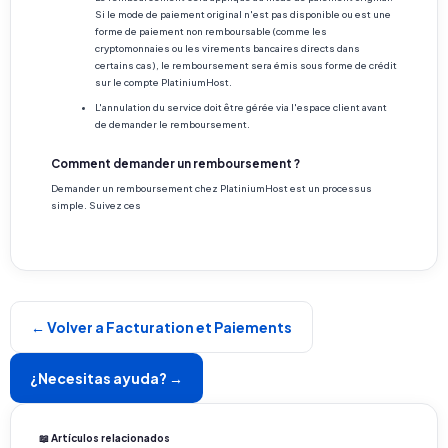
Si le mode de paiement original n'est pas disponible ou est une
forme de paiement non remboursable (comme les
cryptomonnaies ou les virements bancaires directs dans
certains cas), le remboursement sera émis sous forme de crédit
sur le compte PlatiniumHost.
L'annulation du service doit être gérée via l'espace client avant
de demander le remboursement.
Comment demander un remboursement ?
Demander un remboursement chez PlatiniumHost est un processus
simple. Suivez ces
← Volver a Facturation et Paiements
¿Necesitas ayuda? →
📖 Artículos relacionados