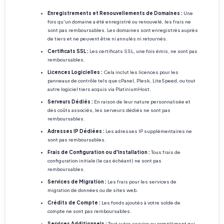
Enregistrements et Renouvellements de Domaines :
Une
fois qu'un domaine a été enregistré ou renouvelé, les frais ne
sont pas remboursables. Les domaines sont enregistrés auprès
de tiers et ne peuvent être ni annulés ni retournés.
Certificats SSL :
Les certificats SSL, une fois émis, ne sont pas
remboursables.
Licences Logicielles :
Cela inclut les licences pour les
panneaux de contrôle tels que cPanel, Plesk, LiteSpeed, ou tout
autre logiciel tiers acquis via PlatiniumHost.
Serveurs Dédiés :
En raison de leur nature personnalisée et
des coûts associés, les serveurs dédiés ne sont pas
remboursables.
Adresses IP Dédiées :
Les adresses IP supplémentaires ne
sont pas remboursables.
Frais de Configuration ou d'Installation :
Tous frais de
configuration initiale (le cas échéant) ne sont pas
remboursables.
Services de Migration :
Les frais pour les services de
migration de données ou de sites web.
Crédits de Compte :
Les fonds ajoutés à votre solde de
compte ne sont pas remboursables.
Services Additionnels :
Tout autre service ou complément qui