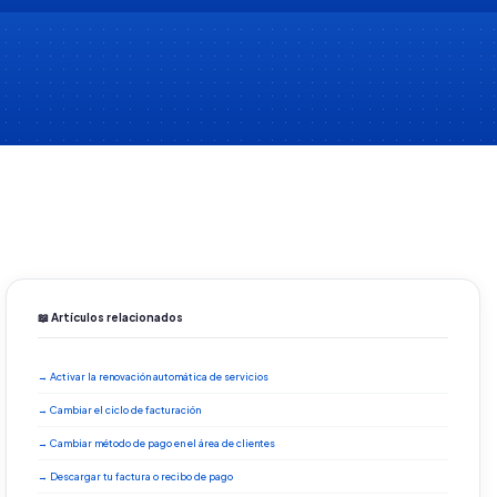
📖 Artículos relacionados
→ Activar la renovación automática de servicios
→ Cambiar el ciclo de facturación
→ Cambiar método de pago en el área de clientes
→ Descargar tu factura o recibo de pago