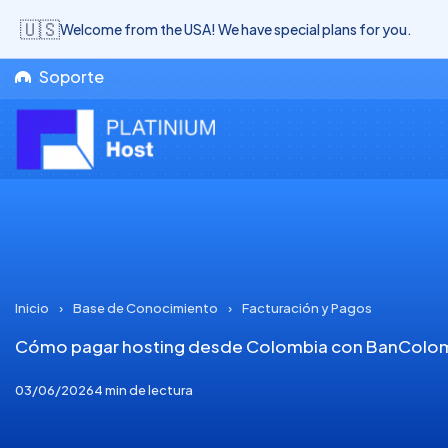
🇺🇸
Welcome from the USA! We have special plans for you.
Soporte
Inicio
›
Base de Conocimiento
›
Facturación y Pagos
Cómo pagar hosting desde Colombia con BanColo
03/06/2026
4 min de lectura