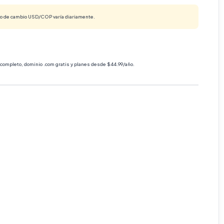
ipo de cambio USD/COP varía diariamente.
completo, dominio .com gratis y planes desde $44.99/año.