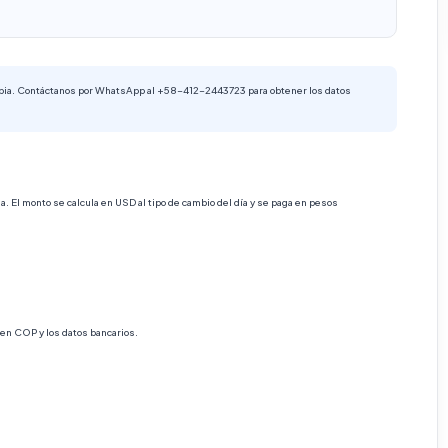
ia. Contáctanos por WhatsApp al +58-412-2443723 para obtener los datos
El monto se calcula en USD al tipo de cambio del día y se paga en pesos
en COP y los datos bancarios.