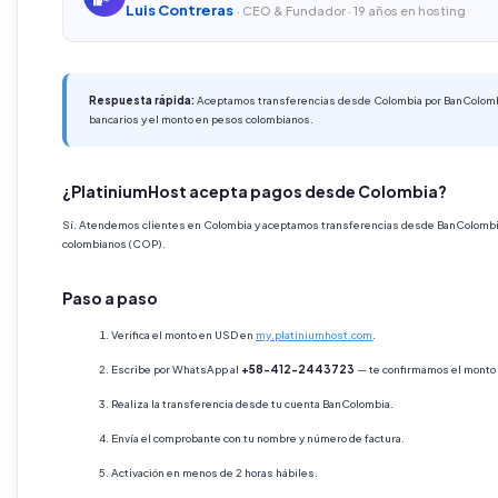
Luis Contreras
· CEO & Fundador · 19 años en hosting
Respuesta rápida:
Aceptamos transferencias desde Colombia por BanColomb
bancarios y el monto en pesos colombianos.
¿PlatiniumHost acepta pagos desde Colombia?
Sí. Atendemos clientes en Colombia y aceptamos transferencias desde BanColombia. 
colombianos (COP).
Paso a paso
Verifica el monto en USD en
my.platiniumhost.com
.
Escribe por WhatsApp al
+58-412-2443723
— te confirmamos el monto 
Realiza la transferencia desde tu cuenta BanColombia.
Envía el comprobante con tu nombre y número de factura.
Activación en menos de 2 horas hábiles.