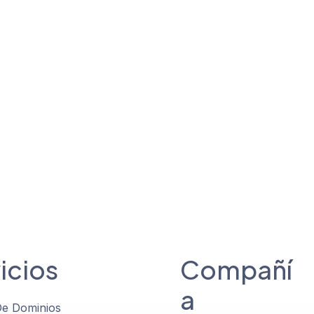
icios
Compañí
a
De Dominios