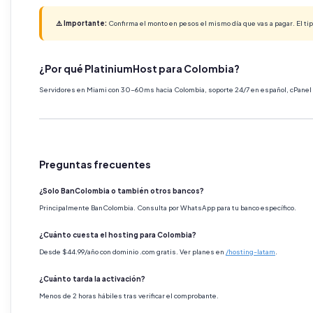
⚠️ Importante:
Confirma el monto en pesos el mismo día que vas a pagar. El t
¿Por qué PlatiniumHost para Colombia?
Servidores en Miami con 30-60ms hacia Colombia, soporte 24/7 en español, cPanel 
Preguntas frecuentes
¿Solo BanColombia o también otros bancos?
Principalmente BanColombia. Consulta por WhatsApp para tu banco específico.
¿Cuánto cuesta el hosting para Colombia?
Desde $44.99/año con dominio .com gratis. Ver planes en
/hosting-latam
.
¿Cuánto tarda la activación?
Menos de 2 horas hábiles tras verificar el comprobante.