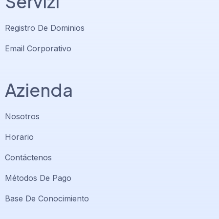
Servizi
Registro De Dominios
Email Corporativo
Azienda
Nosotros
Horario
Contáctenos
Soporte PlatiniumHost
🇻🇪
›
Métodos De Pago
En línea ahora
Base De Conocimiento
Support PlatiniumHost
🇺🇸
›
Online now