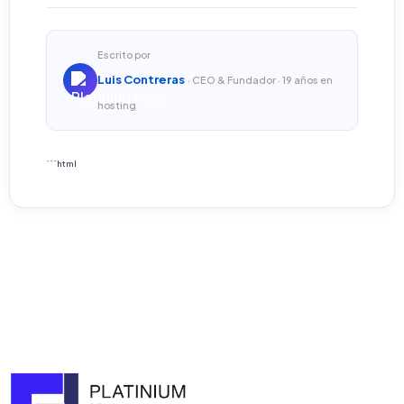
Escrito por
Luis Contreras
· CEO & Fundador · 19 años en
hosting
```html