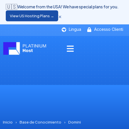
🇺🇸
Welcome from the USA! We have special plans for you.
×
View US Hosting Plans →
Lingua
Accesso Clienti
Inicio
›
Base de Conocimiento
›
Domini