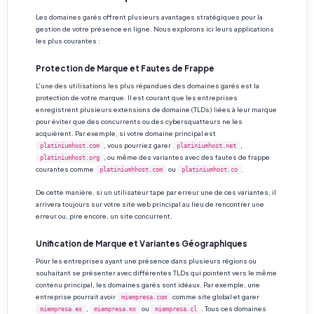
Les domaines garés offrent plusieurs avantages stratégiques pour la
gestion de votre présence en ligne. Nous explorons ici leurs applications
les plus courantes :
Protection de Marque et Fautes de Frappe
L'une des utilisations les plus répandues des domaines garés est la
protection de votre marque. Il est courant que les entreprises
enregistrent plusieurs extensions de domaine (TLDs) liées à leur marque
pour éviter que des concurrents ou des cybersquatteurs ne les
acquièrent. Par exemple, si votre domaine principal est
, vous pourriez garer
,
platiniumhost.com
platiniumhost.net
, ou même des variantes avec des fautes de frappe
platiniumhost.org
courantes comme
ou
.
platiniumhhost.com
platiniumhost.co
De cette manière, si un utilisateur tape par erreur une de ces variantes, il
arrivera toujours sur votre site web principal au lieu de rencontrer une
erreur ou, pire encore, un site concurrent.
Unification de Marque et Variantes Géographiques
Pour les entreprises ayant une présence dans plusieurs régions ou
souhaitant se présenter avec différentes TLDs qui pointent vers le même
contenu principal, les domaines garés sont idéaux. Par exemple, une
entreprise pourrait avoir
comme site global et garer
miempresa.com
,
ou
. Tous ces domaines
miempresa.es
miempresa.mx
miempresa.cl