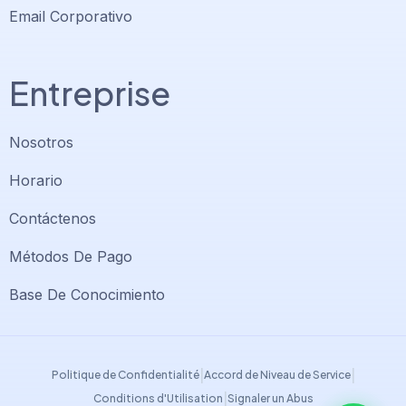
Email Corporativo
Entreprise
Nosotros
Horario
Contáctenos
Soporte PlatiniumHost
🇻🇪
›
Métodos De Pago
En línea ahora
Base De Conocimiento
Support PlatiniumHost
🇺🇸
›
Online now
|
|
Politique de Confidentialité
Accord de Niveau de Service
|
Conditions d'Utilisation
Signaler un Abus