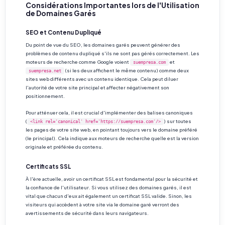
Considérations Importantes lors de l'Utilisation
de Domaines Garés
SEO et Contenu Dupliqué
Du point de vue du SEO, les domaines garés peuvent générer des
problèmes de contenu dupliqué s'ils ne sont pas gérés correctement. Les
moteurs de recherche comme Google voient
et
suempresa.com
(si les deux affichent le même contenu) comme deux
suempresa.net
sites web différents avec un contenu identique. Cela peut diluer
l'autorité de votre site principal et affecter négativement son
positionnement.
Pour atténuer cela, il est crucial d'implémenter des balises canoniques
(
) sur toutes
<link rel='canonical' href='https://suempresa.com'/>
les pages de votre site web, en pointant toujours vers le domaine préféré
(le principal). Cela indique aux moteurs de recherche quelle est la version
originale et préférée du contenu.
Certificats SSL
À l'ère actuelle, avoir un certificat SSL est fondamental pour la sécurité et
la confiance de l'utilisateur. Si vous utilisez des domaines garés, il est
vital que chacun d'eux ait également un certificat SSL valide. Sinon, les
visiteurs qui accèdent à votre site via le domaine garé verront des
avertissements de sécurité dans leurs navigateurs.