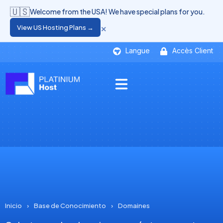
🇺🇸
Welcome from the USA! We have special plans for you.
×
View US Hosting Plans →
Langue
Accès Client
Inicio
›
Base de Conocimiento
›
Domaines