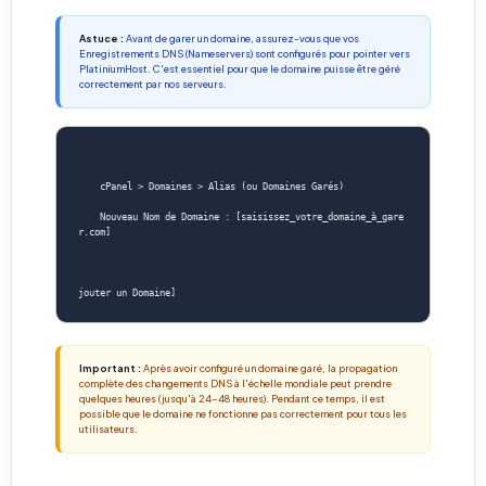
Astuce :
Avant de garer un domaine, assurez-vous que vos
Enregistrements DNS (Nameservers) sont configurés pour pointer vers
PlatiniumHost. C'est essentiel pour que le domaine puisse être géré
correctement par nos serveurs.
    cPanel > Domaines > Alias (ou Domaines Garés)
    Nouveau Nom de Domaine : [saisissez_votre_domaine_à_gare
r.com]
                                                                     [A
Important :
Après avoir configuré un domaine garé, la propagation
complète des changements DNS à l'échelle mondiale peut prendre
quelques heures (jusqu'à 24-48 heures). Pendant ce temps, il est
possible que le domaine ne fonctionne pas correctement pour tous les
utilisateurs.