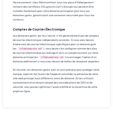
Heureusement, chez PlatiniumHost, tous nos plans d'hébergement
incluent des certificats SSL gratuits (Let's Encrypt) qui peuvent être
installés facilement pour votre domaine principal et pour tous vos
domaines garés, garantissant une connexion sécurisée pour tous vos
visiteurs.
Comptes de Courrier Électronique
Les domaines garés, par leur nature, n'ont généralement pas de comptes
de courrier électronique indépendants associés. Si vous avez besoin
d'adresses de courrier électronique spécifiques pour un domaine garé
(ex.
), vous devrez les configurer comme des alias
info@suempresa.net
de courrier électronique qui redirigent vers un compte existant sur votre
domaine principal (ex.
) ou envisager l'option d'un
info@suempresa.com
domaine additionnel si vous avez besoin de boîtes de réception séparées.
En résumé, les domaines garés sont un outil précieux pour protéger votre
marque, capturer les fautes de frappe et consolider la présence de votre
site web principal sous différents noms de domaine. En les utilisant
correctement et en tenant compte des considérations de SEO et de
sécurité, vous pouvez optimiser l'accessibilité et la couverture de votre
projet en ligne.