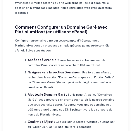
afficheront le même contenu du site web principal, ce qui simplifie la
gestion en n'ayant pas à maintenir plusieurs sites web avec un contenu
identique.
Comment Configurer un Domaine Garé avec
PlatiniumHost (en utilisant cPanel)
Configurer un domaine garé sur votre compte d'hébergement
PlatiniumHost est un processus simple grâce au panneau de contrôle
cPanel. Suivez ces étapes :
Accédez à cPanel :
Connectez-vous à votre panneau de
contrôle cPanel via votre espace client PlatiniumHost.
Naviguez vers la section Domaines :
Une fois dans cPanel,
recherchez la section "Domaines" et cliquez sur l'option "Alias"
ou "Domaines Garés" (le nom peut varier légèrement selon la
version de cPanel).
Ajoutez le Domaine Garé :
Sur la page "Alias" ou "Domaines
Garés", vous trouverez un champ pour saisir le nom du domaine
que vous souhaitez garer. Assurez-vous que ce domaine est
déjà enregistré et que ses DNS pointent vers les serveurs de
noms de PlatiniumHost.
Confirmez l'Ajout :
Cliquez sur le bouton "Ajouter un Domaine"
ou "Créer un Alias". cPanel traitera la demande.