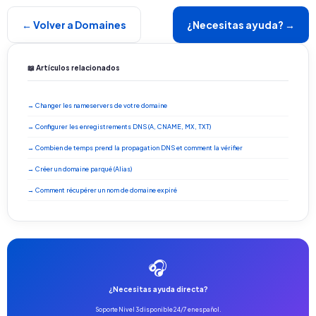
← Volver a Domaines
¿Necesitas ayuda? →
📖 Artículos relacionados
→ Changer les nameservers de votre domaine
→ Configurer les enregistrements DNS (A, CNAME, MX, TXT)
→ Combien de temps prend la propagation DNS et comment la vérifier
→ Créer un domaine parqué (Alias)
→ Comment récupérer un nom de domaine expiré
🎧
¿Necesitas ayuda directa?
Soporte Nivel 3 disponible 24/7 en español.