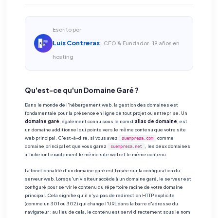
Escrito por
Luis Contreras
· CEO & Fundador · 19 años en
hosting
Qu'est-ce qu'un Domaine Garé ?
Dans le monde de l'hébergement web, la gestion des domaines est
fondamentale pour la présence en ligne de tout projet ou entreprise. Un
domaine garé
, également connu sous le nom d'
alias de domaine
, est
un domaine additionnel qui pointe vers le même contenu que votre site
web principal. C'est-à-dire, si vous avez
comme
suempresa.com
domaine principal et que vous garez
, les deux domaines
suempresa.net
afficheront exactement le même site web et le même contenu.
La fonctionnalité d'un domaine garé est basée sur la configuration du
serveur web. Lorsqu'un visiteur accède à un domaine garé, le serveur est
configuré pour servir le contenu du répertoire racine de votre domaine
principal. Cela signifie qu'il n'y a pas de redirection HTTP explicite
(comme un 301 ou 302) qui change l'URL dans la barre d'adresse du
navigateur ; au lieu de cela, le contenu est servi directement sous le nom