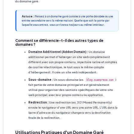
du domaine garé.
Astuce :
Pensez à un domaine garé comme à une porte dérobée ou une
entrée secondaire vers la même maison. Quelle que soit la porte par
laquelle vous entrez, vous arriverez toujours au même intérieur.
Comment se différencie-t-il des autres types de
domaines ?
Domaine Additionnel (Addon Domain) :
Un domaine
additionnel permet d'héberger un site web complètement
différent avec son propre contenu, répertoire racine et comptes
de courrier électronique, le tout sous le même compte
d'hébergement. Il crée un site web indépendant.
Sous-domaine :
Un sous-domaine (ex.
)
blog.suempresa.com
fait partie de votre domaine principal et est généralement
utilisé pour organiser des sections spécifiques de votre site
web principal, avec leur propre contenu ou application.
Redirection :
Une redirection (ex. 301 Moved Permanently)
envoie le navigateur d'une URL vers une autre URL. L'URL dans la
barre d'adresse du navigateur changera vers la destination
finale de la redirection.
Utilisations Pratiques d'un Domaine Garé