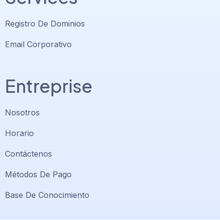
Registro De Dominios
Email Corporativo
Entreprise
Nosotros
Horario
Contáctenos
Soporte PlatiniumHost
🇻🇪
›
Métodos De Pago
En línea ahora
Base De Conocimiento
Support PlatiniumHost
🇺🇸
›
Online now