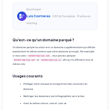
Escrito por
Luis Contreras
· CEO & Fundador · 19 años en
hosting
Qu'est-ce qu'un domaine parqué ?
Un domaine parqué (ou alias) est un domaine supplémentaire qui affiche
exactement le même contenu que votre domaine principal. Par exemple,
si vous avez
, vous pouvez parquer
monentreprise.com
et
afin qu'ils affichent tous le
monentreprise.net
monentreprise.co
même site.
Usages courants
Protéger votre marque en enregistrant des variantes du
domaine
Rediriger les domaines mal orthographiés vers le bon
Avoir le même site en .com et .com.ve