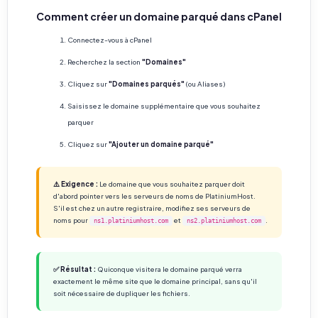
Comment créer un domaine parqué dans cPanel
Connectez-vous à cPanel
Recherchez la section
"Domaines"
Cliquez sur
"Domaines parqués"
(ou Aliases)
Saisissez le domaine supplémentaire que vous souhaitez
parquer
Cliquez sur
"Ajouter un domaine parqué"
⚠️ Exigence :
Le domaine que vous souhaitez parquer doit
d'abord pointer vers les serveurs de noms de PlatiniumHost.
S'il est chez un autre registraire, modifiez ses serveurs de
noms pour
et
.
ns1.platiniumhost.com
ns2.platiniumhost.com
✅ Résultat :
Quiconque visitera le domaine parqué verra
exactement le même site que le domaine principal, sans qu'il
soit nécessaire de dupliquer les fichiers.