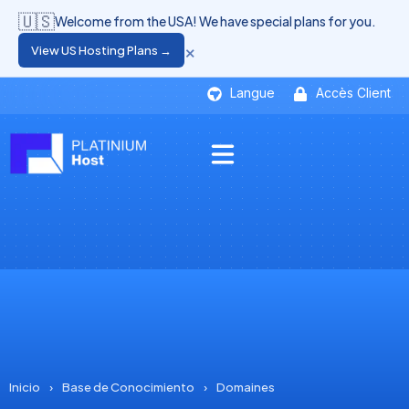
🇺🇸
Welcome from the USA! We have special plans for you.
×
View US Hosting Plans →
Langue
Accès Client
Inicio
›
Base de Conocimiento
›
Domaines