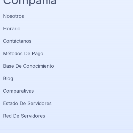
Nosotros
Horario
Contáctenos
Métodos De Pago
Base De Conocimiento
Blog
Comparativas
Soporte PlatiniumHost
🇻🇪
›
Estado De Servidores
En línea ahora
Red De Servidores
Support PlatiniumHost
🇺🇸
›
Online now