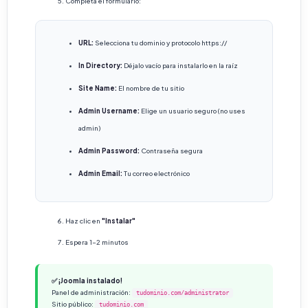
Completa el formulario:
URL:
Selecciona tu dominio y protocolo https://
In Directory:
Déjalo vacío para instalarlo en la raíz
Site Name:
El nombre de tu sitio
Admin Username:
Elige un usuario seguro (no uses
admin)
Admin Password:
Contraseña segura
Admin Email:
Tu correo electrónico
Haz clic en
"Instalar"
Espera 1-2 minutos
✅ ¡Joomla instalado!
Panel de administración:
tudominio.com/administrator
Sitio público:
tudominio.com