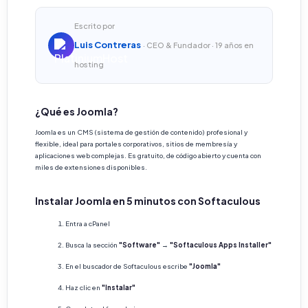
Escrito por
Luis Contreras
· CEO & Fundador · 19 años en
hosting
¿Qué es Joomla?
Joomla es un CMS (sistema de gestión de contenido) profesional y
flexible, ideal para portales corporativos, sitios de membresía y
aplicaciones web complejas. Es gratuito, de código abierto y cuenta con
miles de extensiones disponibles.
Instalar Joomla en 5 minutos con Softaculous
Entra a cPanel
Busca la sección
"Software"
→
"Softaculous Apps Installer"
En el buscador de Softaculous escribe
"Joomla"
Haz clic en
"Instalar"