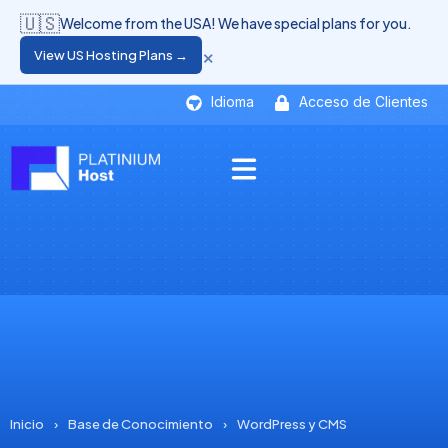
🇺🇸
Welcome from the USA! We have special plans for you.
×
View US Hosting Plans →
Idioma
Acceso de Clientes
Inicio
›
Base de Conocimiento
›
WordPress y CMS