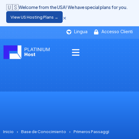
🇺🇸
Welcome from the USA! We have special plans for you.
×
View US Hosting Plans →
Lingua
Accesso Clienti
Inicio
›
Base de Conocimiento
›
Primeros Passaggi