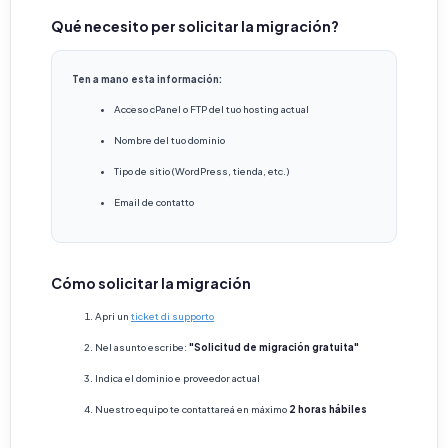
Qué necesito per solicitar la migración?
Ten a mano esta información:
Acceso cPanel o FTP del tuo hosting actual
Nombre del tuo dominio
Tipo de sitio (WordPress, tienda, etc.)
Email de contatto
Cómo solicitar la migración
Apri un
ticket di supporto
Nel asunto escribe:
"Solicitud de migración gratuita"
Indica el dominio e proveedor actual
Nuestro equipo te contattareá en máximo
2 horas hábiles