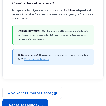
Cuánto dura el proceso?
La mayoría de las migraciones se completan en
2 a 6 horas
dependiendo
del tamaño del sitio. Durante el proceso tu sitio antiguo sigue funcionando
con normalidad.
✅ Senza downtime:
Cambiamos los DNS solo cuando todo está
verificado nei servidores de PlatiniumHost, garantizando cero
interrupción de servizio.
💬 Tienes dudas?
Nuestro equipo de supporto está disponibile
24/7.
Contáctanos adesso →
← Volver a Primeros Passaggi
¿Necesitas ayuda? →