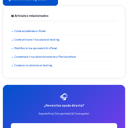
📖 Artículos relacionados
→ Come accederee a cPanel
→ Come attivare il tuo piano di hosting
→ Modifica la tua password di cPanel
→ Connettere il tuo dominio esterno a PlatiniumHost
→ Conectar tu dominio al hosting
🎧
¿Necesitas ayuda directa?
Soporte Nivel 3 disponible 24/7 en español.