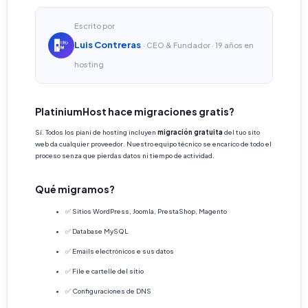
Escrito por
Luis Contreras
· CEO & Fundador · 19 años en
hosting
PlatiniumHost hace migraciones gratis?
Sí. Todos los piani de hosting incluyen
migración gratuita
del tuo sito
web da cualquier proveedor. Nuestro equipo técnico se encarico de todo el
proceso senza que pierdas datos ni tiempo de actividad.
Qué migramos?
✅ Sitios WordPress, Joomla, PrestaShop, Magento
✅ Database MySQL
✅ Emails electrónicos e sus datos
✅ File e cartelle del sitio
✅ Configuraciones de DNS