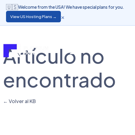
🇺🇸
Welcome from the USA! We have special plans for you.
×
View US Hosting Plans →
Idioma
Acceso de Clientes
Artículo no
encontrado
← Volver al KB