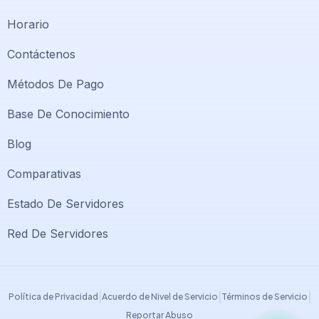
Horario
Contáctenos
Métodos De Pago
Base De Conocimiento
Blog
Comparativas
Soporte PlatiniumHost
🇻🇪
›
Estado De Servidores
En línea ahora
Red De Servidores
Support PlatiniumHost
🇺🇸
›
Online now
|
|
|
Política de Privacidad
Acuerdo de Nivel de Servicio
Términos de Servicio
Reportar Abuso