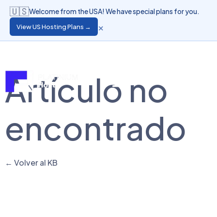
🇺🇸
Welcome from the USA! We have special plans for you.
×
View US Hosting Plans →
Idioma
Acceso de Clientes
Artículo no
encontrado
← Volver al KB