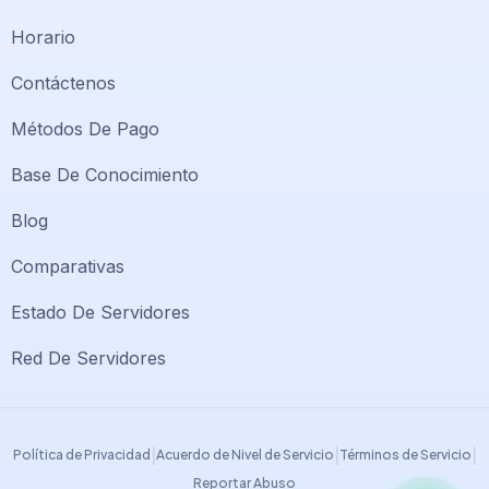
Horario
Contáctenos
Métodos De Pago
Base De Conocimiento
Blog
Comparativas
Soporte PlatiniumHost
🇻🇪
›
Estado De Servidores
En línea ahora
Red De Servidores
Support PlatiniumHost
🇺🇸
›
Online now
|
|
|
Política de Privacidad
Acuerdo de Nivel de Servicio
Términos de Servicio
Reportar Abuso