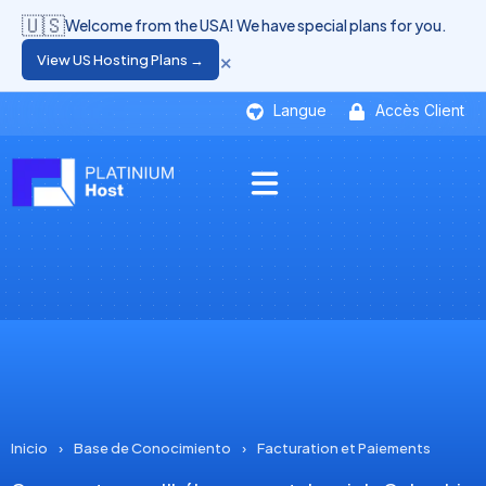
🇺🇸
Welcome from the USA! We have special plans for you.
×
View US Hosting Plans →
Langue
Accès Client
Inicio
›
Base de Conocimiento
›
Facturation et Paiements