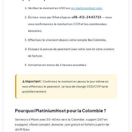
Vérifiez le montant en USD sur
my.platiniumhost.com
.
Écrivez-nous par WhatsApp au
+58-412-2443723
— nous
vous confirmerons le montant en COP et les coordonnées
bancaires.
Effectuez le virement depuis votre compte BanColombia.
Envoyez la preuve de paiement avec votre nom et votre numéro
de facture.
Activation en moins de 2 heures ouvrables.
⚠️ Important :
Confirmez le montant en pesos le jour même où
vous effectuez le paiement. Le taux de change USD/COP varie
quotidiennement.
Pourquoi PlatiniumHost pour la Colombie ?
Serveurs à Miami avec 30-60ms vers la Colombie, support 24/7 en
espagnol, cPanel complet, domaine .com gratuit et forfaits à partir de
44,99 $/an.