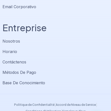
Email Corporativo
Entreprise
Nosotros
Horario
Contáctenos
Soporte PlatiniumHost
🇻🇪
›
Métodos De Pago
En línea ahora
Base De Conocimiento
Support PlatiniumHost
🇺🇸
›
Online now
|
|
Politique de Confidentialité
Accord de Niveau de Service