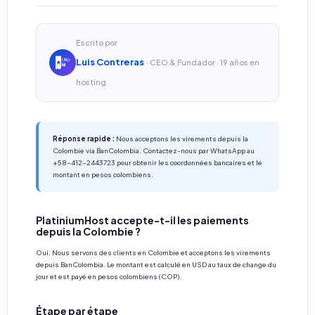
Escrito por
Luis Contreras
· CEO & Fundador · 19 años en
hosting
Réponse rapide :
Nous acceptons les virements depuis la
Colombie via BanColombia. Contactez-nous par WhatsApp au
+58-412-2443723 pour obtenir les coordonnées bancaires et le
montant en pesos colombiens.
PlatiniumHost accepte-t-il les paiements
depuis la Colombie ?
Oui. Nous servons des clients en Colombie et acceptons les virements
depuis BanColombia. Le montant est calculé en USD au taux de change du
jour et est payé en pesos colombiens (COP).
Étape par étape