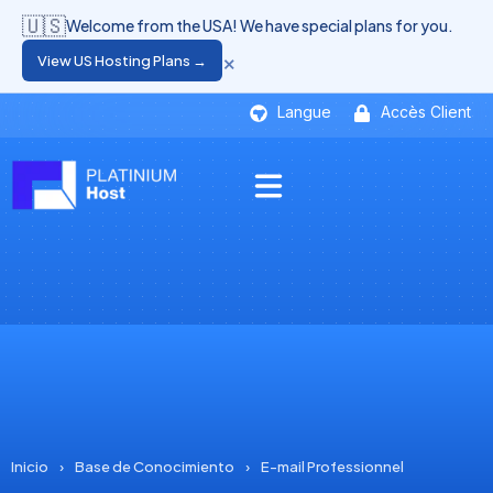
🇺🇸
Welcome from the USA! We have special plans for you.
×
View US Hosting Plans →
Langue
Accès Client
Inicio
›
Base de Conocimiento
›
E-mail Professionnel