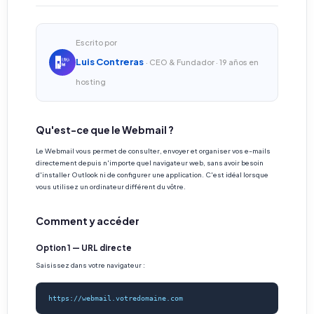
Escrito por
Luis Contreras
· CEO & Fundador · 19 años en
hosting
Qu'est-ce que le Webmail ?
Le Webmail vous permet de consulter, envoyer et organiser vos e-mails
directement depuis n'importe quel navigateur web, sans avoir besoin
d'installer Outlook ni de configurer une application. C'est idéal lorsque
vous utilisez un ordinateur différent du vôtre.
Comment y accéder
Option 1 — URL directe
Saisissez dans votre navigateur :
https://webmail.votredomaine.com