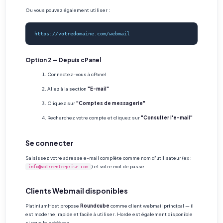
Ou vous pouvez également utiliser :
https://votredomaine.com/webmail
Option 2 — Depuis cPanel
Connectez-vous à cPanel
Allez à la section
"E-mail"
Cliquez sur
"Comptes de messagerie"
Recherchez votre compte et cliquez sur
"Consulter l'e-mail"
Se connecter
Saisissez votre adresse e-mail complète comme nom d'utilisateur (ex :
) et votre mot de passe.
info@votreentreprise.com
Clients Webmail disponibles
PlatiniumHost propose
Roundcube
comme client webmail principal — il
est moderne, rapide et facile à utiliser. Horde est également disponible
si vous le préférez.