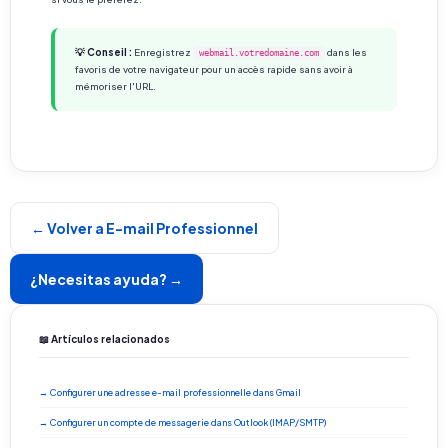
💡 Conseil :
Enregistrez
dans les
webmail.votredomaine.com
favoris de votre navigateur pour un accès rapide sans avoir à
mémoriser l'URL.
← Volver a E-mail Professionnel
¿Necesitas ayuda? →
📖 Artículos relacionados
→ Configurer une adresse e-mail professionnelle dans Gmail
→ Configurer un compte de messagerie dans Outlook (IMAP/SMTP)