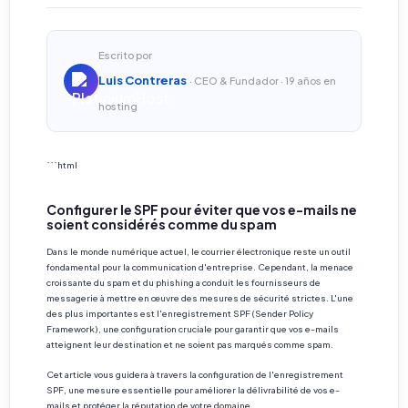
Escrito por
Luis Contreras
· CEO & Fundador · 19 años en
hosting
```html
Configurer le SPF pour éviter que vos e-mails ne
soient considérés comme du spam
Dans le monde numérique actuel, le courrier électronique reste un outil
fondamental pour la communication d'entreprise. Cependant, la menace
croissante du spam et du phishing a conduit les fournisseurs de
messagerie à mettre en œuvre des mesures de sécurité strictes. L'une
des plus importantes est l'enregistrement SPF (Sender Policy
Framework), une configuration cruciale pour garantir que vos e-mails
atteignent leur destination et ne soient pas marqués comme spam.
Cet article vous guidera à travers la configuration de l'enregistrement
SPF, une mesure essentielle pour améliorer la délivrabilité de vos e-
mails et protéger la réputation de votre domaine.