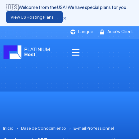
🇺🇸
Welcome from the USA! We have special plans for you.
×
View US Hosting Plans →
Langue
Accès Client
Inicio
›
Base de Conocimiento
›
E-mail Professionnel