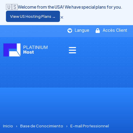
🇺🇸
Welcome from the USA! We have special plans for you.
×
View US Hosting Plans →
Langue
Accès Client
Inicio
›
Base de Conocimiento
›
E-mail Professionnel