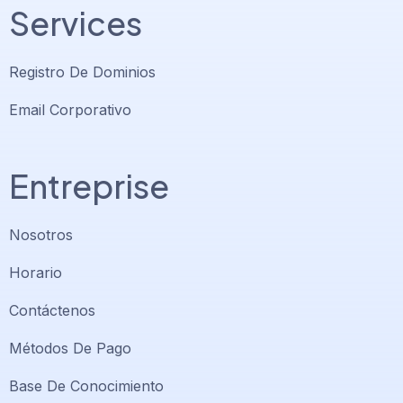
Services
Registro De Dominios
Email Corporativo
Entreprise
Nosotros
Horario
Contáctenos
Soporte PlatiniumHost
🇻🇪
›
Métodos De Pago
En línea ahora
Base De Conocimiento
Support PlatiniumHost