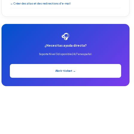
→ Créer des alias et des redirections d'e-mail
🎧
¿Necesitas ayuda directa?
Soporte Nivel 3 disponible 24/7 en español.
Abrir ticket →