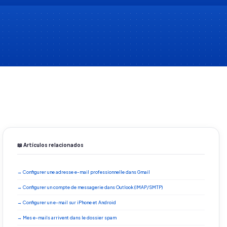
📖 Artículos relacionados
→ Configurer une adresse e-mail professionnelle dans Gmail
→ Configurer un compte de messagerie dans Outlook (IMAP/SMTP)
→ Configurer un e-mail sur iPhone et Android
→ Mes e-mails arrivent dans le dossier spam