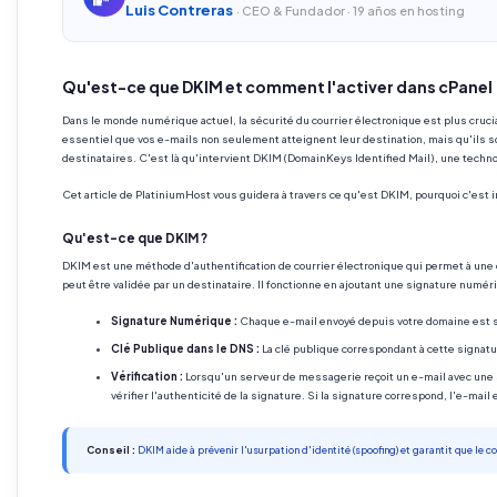
Luis Contreras
· CEO & Fundador · 19 años en hosting
Qu'est-ce que DKIM et comment l'activer dans cPanel
Dans le monde numérique actuel, la sécurité du courrier électronique est plus crucia
essentiel que vos e-mails non seulement atteignent leur destination, mais qu'ils
destinataires. C'est là qu'intervient DKIM (DomainKeys Identified Mail), une techno
Cet article de PlatiniumHost vous guidera à travers ce qu'est DKIM, pourquoi c'est
Qu'est-ce que DKIM ?
DKIM est une méthode d'authentification de courrier électronique qui permet à une
peut être validée par un destinataire. Il fonctionne en ajoutant une signature numé
Signature Numérique :
Chaque e-mail envoyé depuis votre domaine est s
Clé Publique dans le DNS :
La clé publique correspondant à cette signat
Vérification :
Lorsqu'un serveur de messagerie reçoit un e-mail avec une 
vérifier l'authenticité de la signature. Si la signature correspond, l'e-mai
Conseil :
DKIM aide à prévenir l'usurpation d'identité (spoofing) et garantit que le co