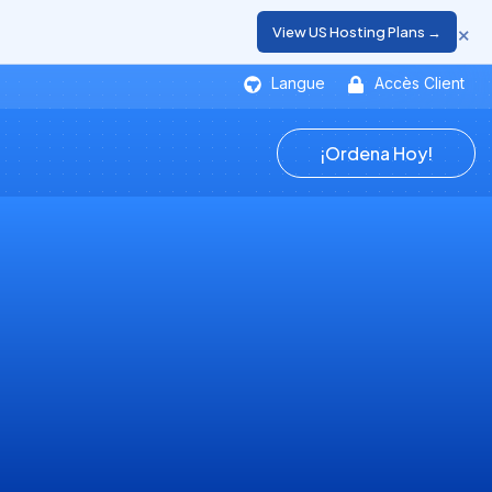
×
View US Hosting Plans →
Langue
Accès Client
¡Ordena Hoy!