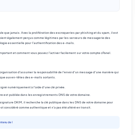
le que jamais. Avec la prolifération des escroqueries par phishing et du spam, il est
 soient également perçus comme légitimes par les serveurs de messagerie des
logie essentielle pour l'authentification des e-mails.
 important et comment vous pouvez l'activer facilement sur votre compte cPanel.
 organisation d'assumer la responsabilité de l'envoi d'un message d'une manière qui
rique aux en-têtes des e-mails sortants.
igné numériquement à l'aide d'une clé privée.
ure est publiée dans les enregistrements DNS de votre domaine.
signature DKIM, il recherche la clé publique dans les DNS de votre domaine pour
l est considéré comme authentique et n'a pas été altéré en transit.
ntenu de l