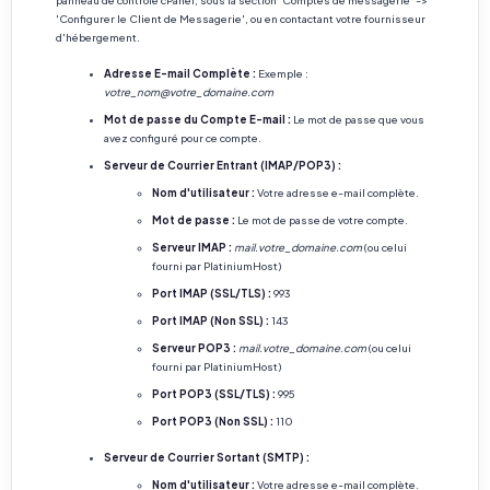
panneau de contrôle cPanel, sous la section 'Comptes de messagerie' ->
'Configurer le Client de Messagerie', ou en contactant votre fournisseur
d'hébergement.
Adresse E-mail Complète :
Exemple :
votre_nom@votre_domaine.com
Mot de passe du Compte E-mail :
Le mot de passe que vous
avez configuré pour ce compte.
Serveur de Courrier Entrant (IMAP/POP3) :
Nom d'utilisateur :
Votre adresse e-mail complète.
Mot de passe :
Le mot de passe de votre compte.
Serveur IMAP :
mail.votre_domaine.com
(ou celui
fourni par PlatiniumHost)
Port IMAP (SSL/TLS) :
993
Port IMAP (Non SSL) :
143
Serveur POP3 :
mail.votre_domaine.com
(ou celui
fourni par PlatiniumHost)
Port POP3 (SSL/TLS) :
995
Port POP3 (Non SSL) :
110
Serveur de Courrier Sortant (SMTP) :
Nom d'utilisateur :
Votre adresse e-mail complète.