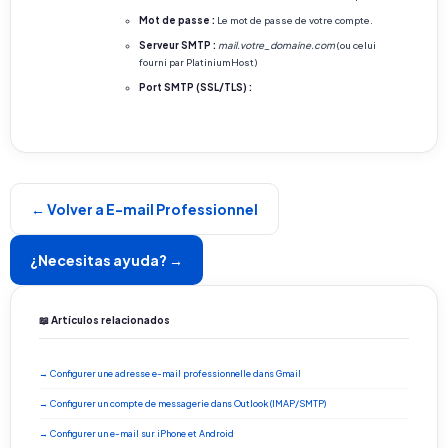
Mot de passe :
Le mot de passe de votre compte.
Serveur SMTP :
mail.votre_domaine.com
(ou celui
fourni par PlatiniumHost)
Port SMTP (SSL/TLS) :
← Volver a E-mail Professionnel
¿Necesitas ayuda? →
📖 Artículos relacionados
→ Configurer une adresse e-mail professionnelle dans Gmail
→ Configurer un compte de messagerie dans Outlook (IMAP/SMTP)
→ Configurer un e-mail sur iPhone et Android