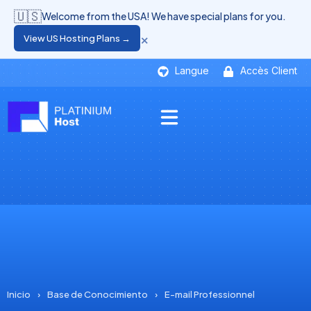
🇺🇸
Welcome from the USA! We have special plans for you.
×
View US Hosting Plans →
Langue
Accès Client
Inicio
›
Base de Conocimiento
›
E-mail Professionnel